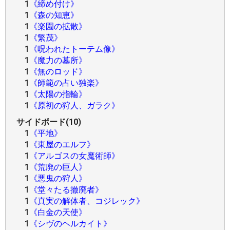
1
《締め付け》
1
《森の知恵》
1
《楽園の拡散》
1
《繁茂》
1
《呪われたトーテム像》
1
《魔力の墓所》
1
《無のロッド》
1
《師範の占い独楽》
1
《太陽の指輪》
1
《原初の狩人、ガラク》
サイドボード(10)
1
《平地》
1
《東屋のエルフ》
1
《アルゴスの女魔術師》
1
《荒廃の巨人》
1
《悪鬼の狩人》
1
《堂々たる撤廃者》
1
《真実の解体者、コジレック》
1
《白金の天使》
1
《シヴのヘルカイト》