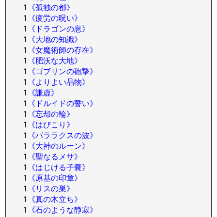
1
《孤独の都》
1
《疲労の呪い》
1
《ドラゴンの息》
1
《大地の知識》
1
《女魔術師の存在》
1
《肥沃な大地》
1
《ゴブリンの砲撃》
1
《よりよい品物》
1
《謙虚》
1
《ドルイドの誓い》
1
《忘却の輪》
1
《はびこり》
1
《パララクスの波》
1
《大神のルーン》
1
《聖なるメサ》
1
《はじける子嚢》
1
《原基の印章》
1
《リスの巣》
1
《真の木立ち》
1
《石のような静寂》