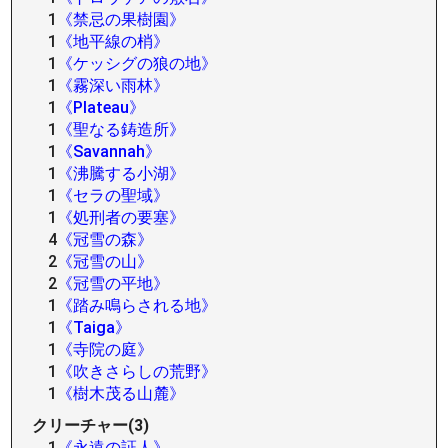
1
《禁忌の果樹園》
1
《地平線の梢》
1
《ケッシグの狼の地》
1
《霧深い雨林》
1
《Plateau》
1
《聖なる鋳造所》
1
《Savannah》
1
《沸騰する小湖》
1
《セラの聖域》
1
《処刑者の要塞》
4
《冠雪の森》
2
《冠雪の山》
2
《冠雪の平地》
1
《踏み鳴らされる地》
1
《Taiga》
1
《寺院の庭》
1
《吹きさらしの荒野》
1
《樹木茂る山麓》
クリーチャー(3)
1
《永遠の証人》