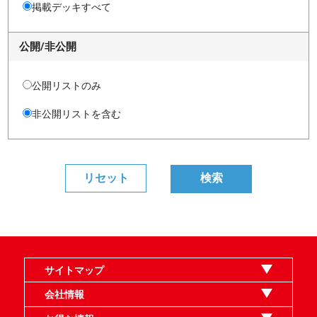
掲載デッキすべて
公開/非公開
公開リストのみ
非公開リストを含む
サイトマップ
オンラインショップ
買取
記事
選手一覧
デッキ検索
デッキ構築
イベント・大会
店舗のご案内
お問い合わせ
ヘルプ
FAQ
会社情報