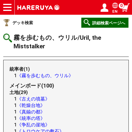
0
EN
ショップ
買取
記事
デッキ検索
デッキ構築
選手一覧
店舗一覧
イベント
ヘルプ
お問い合わせ
ログイン／会員登録
マイページ
デッキ検索
詳細検索ページへ
霧を歩むもの、ウリル/Uril, the
Miststalker
統率者(1)
1
《霧を歩むもの、ウリル》
メインボード(100)
土地(29)
1
《古えの墳墓》
1
《乾燥台地》
1
《真鍮の都》
1
《統率の塔》
1
《争乱の崖地》
1
《トロウケアの敷石》