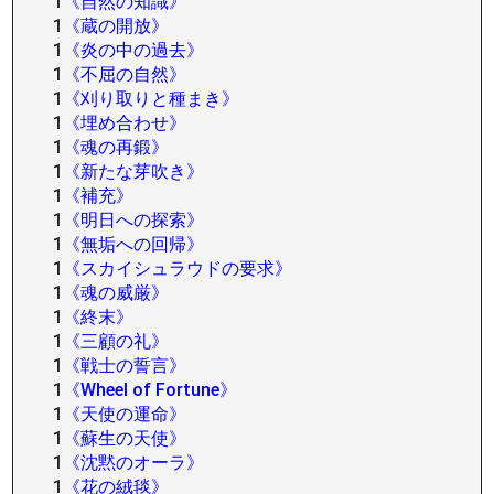
1
《自然の知識》
1
《蔵の開放》
1
《炎の中の過去》
1
《不屈の自然》
1
《刈り取りと種まき》
1
《埋め合わせ》
1
《魂の再鍛》
1
《新たな芽吹き》
1
《補充》
1
《明日への探索》
1
《無垢への回帰》
1
《スカイシュラウドの要求》
1
《魂の威厳》
1
《終末》
1
《三顧の礼》
1
《戦士の誓言》
1
《Wheel of Fortune》
1
《天使の運命》
1
《蘇生の天使》
1
《沈黙のオーラ》
1
《花の絨毯》