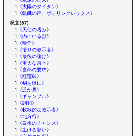
1
《太陽のタイタン》
1
《飢餓の声、ヴォリンクレックス》
呪文(67)
1
《天使の嗜み》
1
《内にいる獣》
1
《輪作》
1
《悟りの教示者》
1
《最後の賭け》
1
《重大な落下》
1
《自然の要求》
1
《紅蓮破》
1
《剣を鍬に》
1
《遥か見》
1
《ギャンブル》
1
《調和》
1
《牧歌的な教示者》
1
《北方行》
1
《最後のチャンス》
1
《生ける願い》