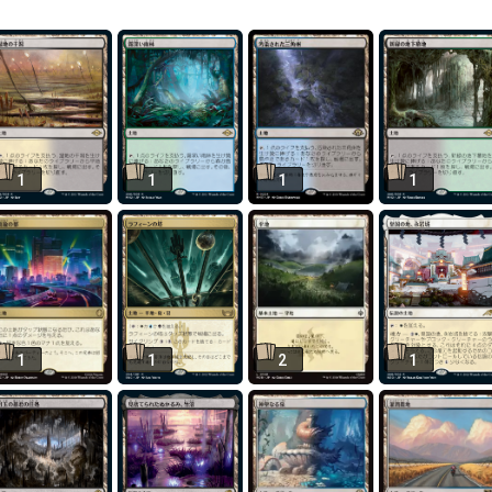
1
1
1
1
1
1
2
1