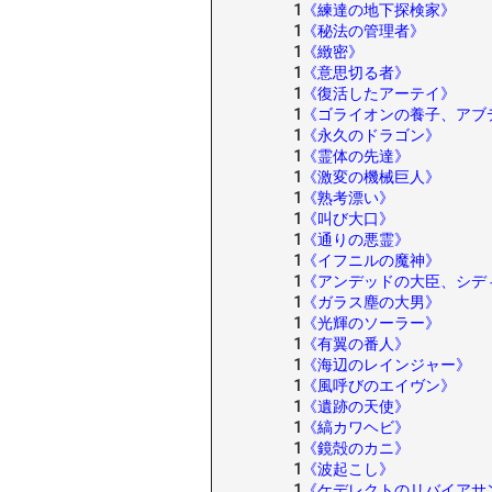
1
《練達の地下探検家》
1
《秘法の管理者》
1
《緻密》
1
《意思切る者》
1
《復活したアーテイ》
1
《ゴライオンの養子、アブ
1
《永久のドラゴン》
1
《霊体の先達》
1
《激変の機械巨人》
1
《熟考漂い》
1
《叫び大口》
1
《通りの悪霊》
1
《イフニルの魔神》
1
《アンデッドの大臣、シデ
1
《ガラス塵の大男》
1
《光輝のソーラー》
1
《有翼の番人》
1
《海辺のレインジャー》
1
《風呼びのエイヴン》
1
《遺跡の天使》
1
《縞カワヘビ》
1
《鏡殻のカニ》
1
《波起こし》
1
《ケデレクトのリバイアサ