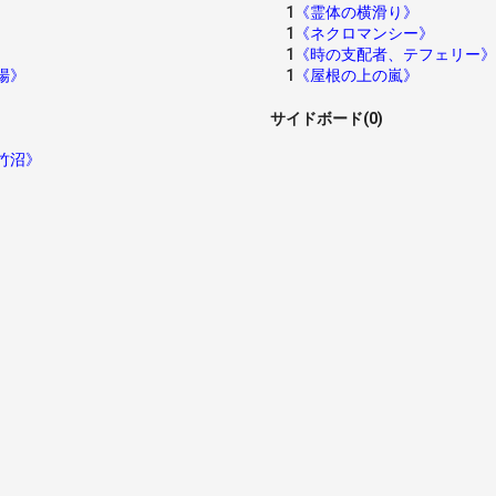
1
《霊体の横滑り》
1
《ネクロマンシー》
1
《時の支配者、テフェリー》
場》
1
《屋根の上の嵐》
サイドボード(0)
竹沼》