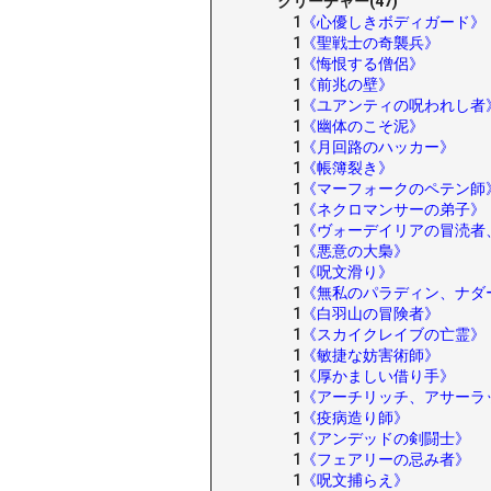
クリーチャー(47)
1
《心優しきボディガード》
1
《聖戦士の奇襲兵》
1
《悔恨する僧侶》
1
《前兆の壁》
1
《ユアンティの呪われし者
1
《幽体のこそ泥》
1
《月回路のハッカー》
1
《帳簿裂き》
1
《マーフォークのペテン師
1
《ネクロマンサーの弟子》
1
《ヴォーデイリアの冒涜者
1
《悪意の大梟》
1
《呪文滑り》
1
《無私のパラディン、ナダ
1
《白羽山の冒険者》
1
《スカイクレイブの亡霊》
1
《敏捷な妨害術師》
1
《厚かましい借り手》
1
《アーチリッチ、アサーラ
1
《疫病造り師》
1
《アンデッドの剣闘士》
1
《フェアリーの忌み者》
1
《呪文捕らえ》