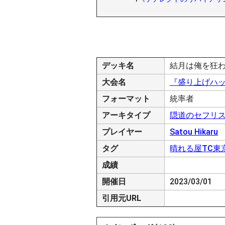
デッキ名
結月は俺を狂
大会名
『盛り上げハッピ
フォーマット
統率者
アーキタイプ
隠道のセフリ
プレイヤー
Satou Hikaru
タグ
晴れる屋TC東
成績
開催日
2023/03/01
引用元URL