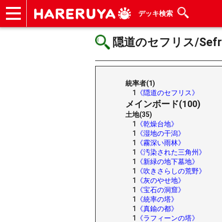
デッキ検索
ショップ
買取
記事
デッキ検索
デッキ構築
選手一覧
店舗一覧
イベント
ヘルプ
お問い合わせ
隠道のセフリス/Sefris o
統率者(1)
1
《隠道のセフリス》
メインボード(100)
土地(35)
1
《乾燥台地》
1
《湿地の干潟》
1
《霧深い雨林》
1
《汚染された三角州》
1
《新緑の地下墓地》
1
《吹きさらしの荒野》
1
《灰のやせ地》
1
《宝石の洞窟》
1
《統率の塔》
1
《真鍮の都》
1
《ラフィーンの塔》