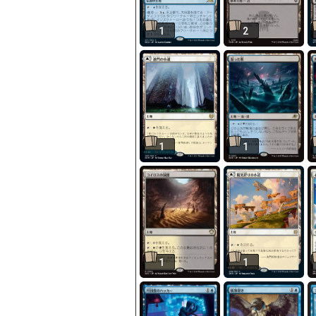
1
2
1
1
1
1