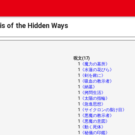
f the Hidden Ways
呪文(17)
1
《魔力の墓所》
1
《水蓮の花びら》
1
《剣を鍬に》
1
《吸血の教示者》
1
《納墓》
1
《拷問生活》
1
《太陽の指輪》
1
《急進思想》
1
《サイクロンの裂け目》
1
《悪魔の教示者》
1
《悪魔の意図》
1
《動く死体》
1
《秘儀の印鑑》