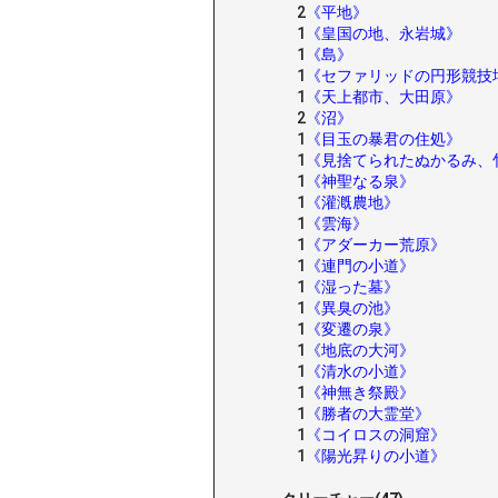
2
《平地》
1
《皇国の地、永岩城》
1
《島》
1
《セファリッドの円形競技
1
《天上都市、大田原》
2
《沼》
1
《目玉の暴君の住処》
1
《見捨てられたぬかるみ、
1
《神聖なる泉》
1
《灌漑農地》
1
《雲海》
1
《アダーカー荒原》
1
《連門の小道》
1
《湿った墓》
1
《異臭の池》
1
《変遷の泉》
1
《地底の大河》
1
《清水の小道》
1
《神無き祭殿》
1
《勝者の大霊堂》
1
《コイロスの洞窟》
1
《陽光昇りの小道》