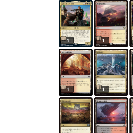
1
1
1
1