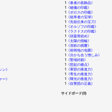
1
《眷者の装飾品》
1
《秘儀の印鑑》
1
《ボロスの印鑑》
1
《統率者の宝球》
1
《先祖伝来の宝刀》
1
《オルゾフの印鑑》
1
《ラクドスの印鑑》
1
《頭蓋骨絞め》
1
《太陽の指輪》
1
《溶鉄の残響》
1
《前哨地の包囲》
1
《分かち合う憎しみ》
1
《聖域封鎖》
1
《想起の拠点》
1
《軍部の推進力》
シン》
1
《寄生の推進力》
1
《輝光の推進力》
ァー》
1
《自警団の正義》
サイドボード(0)