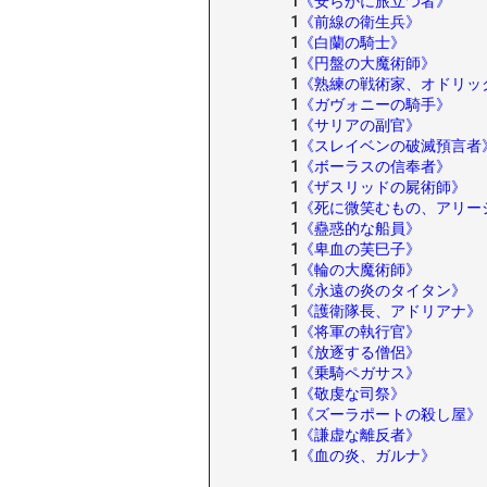
1
《安らかに旅立つ者》
1
《前線の衛生兵》
1
《白蘭の騎士》
1
《円盤の大魔術師》
1
《熟練の戦術家、オドリッ
1
《ガヴォニーの騎手》
1
《サリアの副官》
1
《スレイベンの破滅預言者
1
《ボーラスの信奉者》
1
《ザスリッドの屍術師》
1
《死に微笑むもの、アリー
1
《蠱惑的な船員》
1
《卑血の芙巳子》
1
《輪の大魔術師》
1
《永遠の炎のタイタン》
1
《護衛隊長、アドリアナ》
1
《将軍の執行官》
1
《放逐する僧侶》
1
《乗騎ペガサス》
1
《敬虔な司祭》
1
《ズーラポートの殺し屋》
1
《謙虚な離反者》
1
《血の炎、ガルナ》