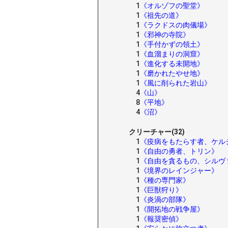
1
《オルゾフの聖堂》
1
《祖先の道》
1
《ラクドスの肉儀場》
1
《邪神の寺院》
1
《手付かずの領土》
1
《血溜まりの洞窟》
1
《進化する未開地》
1
《磨かれたやせ地》
1
《風に削られた岩山》
4
《山》
8
《平地》
4
《沼》
クリーチャー(32)
1
《疫病をもたらす者、ケル
1
《自由の勇者、トリン》
1
《自由を貪るもの、シルヴ
1
《境界のレインジャー》
1
《種の専門家》
1
《巨獣狩り》
1
《炎渦の部隊》
1
《開拓地の戦争屋》
1
《報奨密偵》