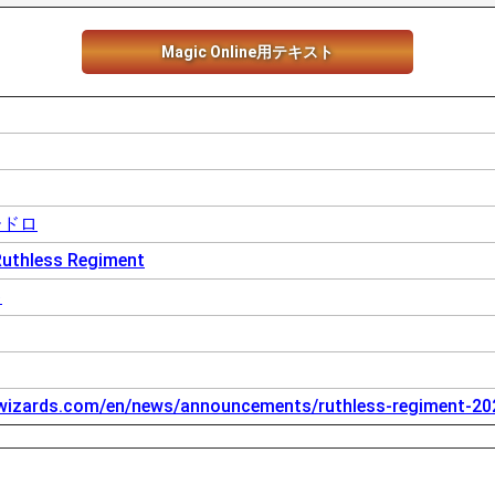
Magic Online用テキスト
ードロ
hless Regiment
キ
.wizards.com/en/news/announcements/ruthless-regiment-20