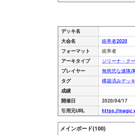
デッキ名
大会名
統率者2020
フォーマット
統率者
アーキタイプ
ジリーナ・ク
プレイヤー
無慈悲な連隊/Rut
タグ
構築済みデッ
成績
開催日
2020/04/17
引用元URL
https://magic
メインボード(100)