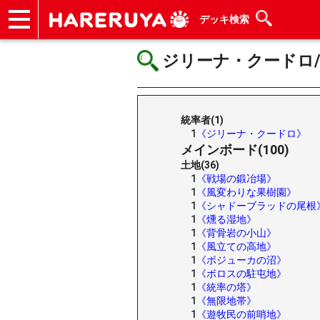
デッキ検索
ショップ
買取
記事
デッキ検索
デッキ構築
選手一覧
店舗一覧
イベント
ヘルプ
お問い合わせ
ジリーナ・クードロ/Jiri
統率者(1)
1
《ジリーナ・クードロ》
メインボード(100)
土地(36)
1
《戦場の鍛冶場》
1
《風変わりな果樹園》
1
《シャドーブラッドの尾根
1
《燻る湿地》
1
《背骨岩の小山》
1
《風立ての高地》
1
《ボジューカの沼》
1
《ボロスの駐屯地》
1
《統率の塔》
1
《無限地帯》
1
《遊牧民の前哨地》