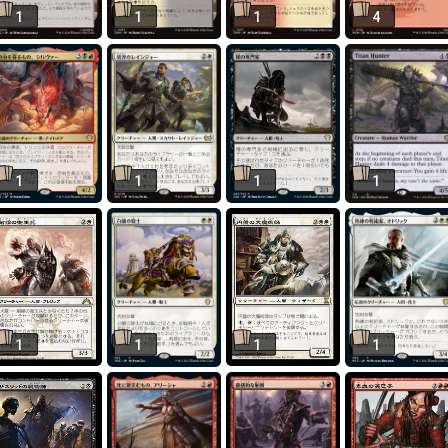
1
1
1
4
1
1
1
1
1
1
1
1