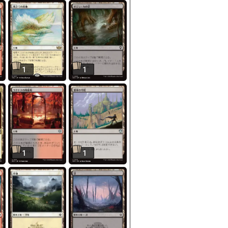
1
1
1
1