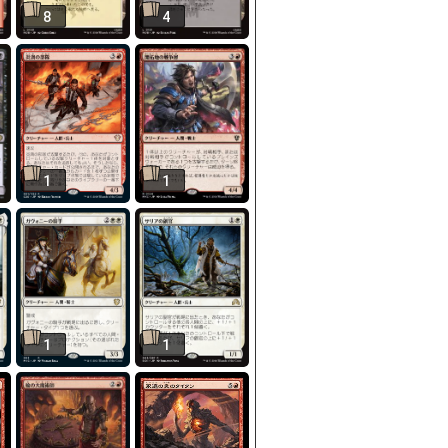
8
4
1
1
1
1