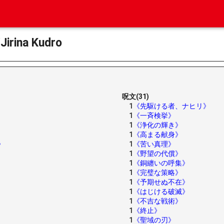
na Kudro
呪文(31)
1
《先駆ける者、ナヒリ》
1
《一斉検挙》
1
《浄化の輝き》
1
《高まる献身》
》
1
《苦い真理》
1
《野望の代償》
1
《銅纏いの呼集》
1
《完璧な策略》
1
《予期せぬ不在》
1
《はじける破滅》
1
《不吉な戦術》
1
《終止》
1
《聖域の刃》