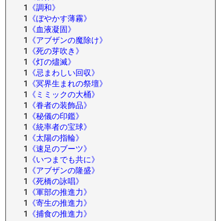
1
《調和》
1
《ぼやかす薄霧》
1
《血液凝固》
1
《アブザンの魔除け》
1
《死の芽吹き》
1
《灯の燼滅》
1
《忌まわしい回収》
1
《冥界生まれの祭壇》
1
《ミミックの大桶》
1
《眷者の装飾品》
1
《秘儀の印鑑》
1
《統率者の宝球》
1
《太陽の指輪》
1
《速足のブーツ》
1
《いつまでも共に》
1
《アブザンの隆盛》
1
《死橋の詠唱》
1
《軍部の推進力》
1
《寄生の推進力》
1
《捕食の推進力》