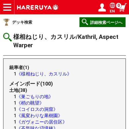
0
EN
ショップ
買取
記事
デッキ検索
デッキ構築
選手一覧
店舗一覧
イベント
ヘルプ
お問い合わせ
ログイン／会員登録
マイページ
デッキ検索
詳細検索ページへ
様相ねじり、カスリル/Kathril, Aspect
Warper
統率者(1)
1
《様相ねじり、カスリル》
メインボード(100)
土地(38)
1
《巣ごもりの地》
1
《梢の眺望》
1
《コイロスの洞窟》
1
《風変わりな果樹園》
1
《ガヴォニーの居住区》
1
《不気味な辺境林》