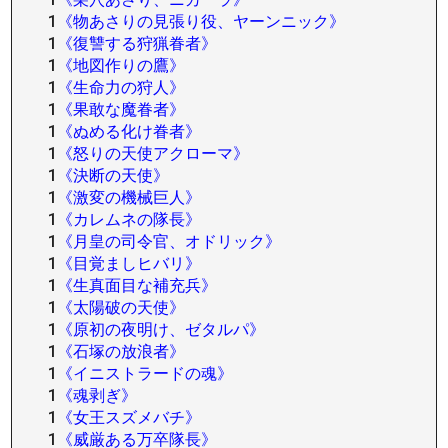
1
《物あさりの見張り役、ヤーンニック》
1
《復讐する狩猟眷者》
1
《地図作りの鷹》
1
《生命力の狩人》
1
《果敢な魔眷者》
1
《ぬめる化け眷者》
1
《怒りの天使アクローマ》
1
《決断の天使》
1
《激変の機械巨人》
1
《カレムネの隊長》
1
《月皇の司令官、オドリック》
1
《目覚ましヒバリ》
1
《生真面目な補充兵》
1
《太陽破の天使》
1
《原初の夜明け、ゼタルパ》
1
《石塚の放浪者》
1
《イニストラードの魂》
1
《魂剥ぎ》
1
《女王スズメバチ》
1
《威厳ある万卒隊長》