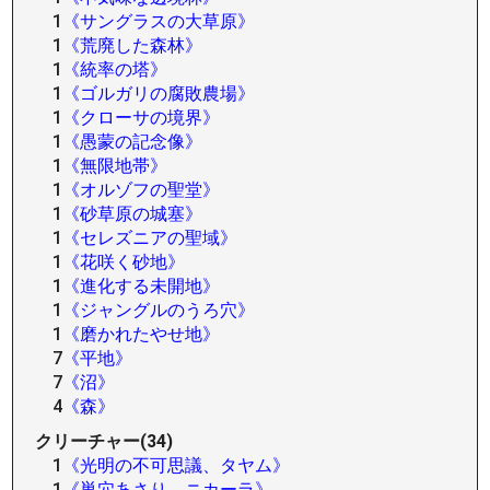
1
《サングラスの大草原》
1
《荒廃した森林》
1
《統率の塔》
1
《ゴルガリの腐敗農場》
1
《クローサの境界》
1
《愚蒙の記念像》
1
《無限地帯》
1
《オルゾフの聖堂》
1
《砂草原の城塞》
1
《セレズニアの聖域》
1
《花咲く砂地》
1
《進化する未開地》
1
《ジャングルのうろ穴》
1
《磨かれたやせ地》
7
《平地》
7
《沼》
4
《森》
クリーチャー(34)
1
《光明の不可思議、タヤム》
1
《巣穴あさり、ニカーラ》