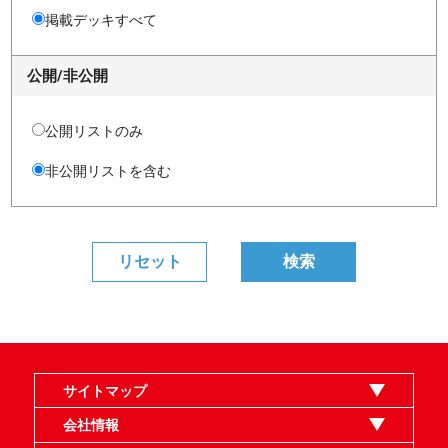
掲載デッキすべて
公開/非公開
公開リストのみ
非公開リストを含む
サイトマップ
オンラインショップ
買取
記事
選手一覧
デッキ検索
デッキ構築
イベント・大会
店舗のご案内
お問い合わせ
ヘルプ
FAQ
会社情報