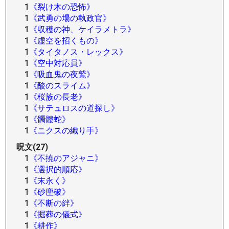
1
《裂け木の恐怖》
1
《武勇の場の執政官》
1
《収穫の神、ケイラメトラ》
1
《虚空を招くもの》
1
《タイタノス・レックス》
1
《空中対応員》
1
《吸血鬼の夜鷲》
1
《酸のスライム》
1
《桜族の長老》
1
《サテュロスの道探し》
1
《髑髏蛇》
1
《ニクスの織り手》
呪文(27)
1
《不撓のアジャニ》
1
《選択的順応》
1
《末永く》
1
《砂塵破》
1
《不断の絆》
1
《掘葬の儀式》
1
《耕作》