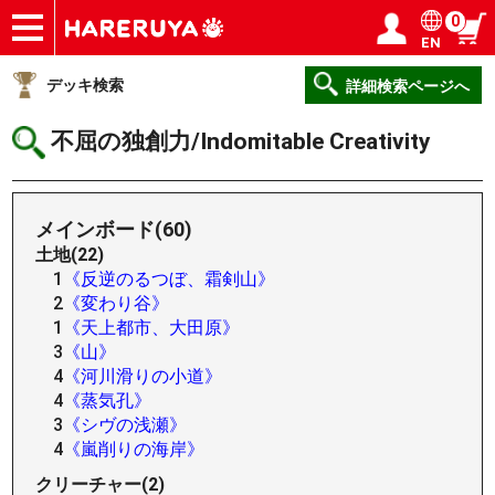
0
EN
ショップ
買取
記事
デッキ検索
デッキ構築
選手一覧
店舗一覧
イベント
ヘルプ
お問い合わせ
ログイン／会員登録
マイページ
デッキ検索
詳細検索ページへ
不屈の独創力/Indomitable Creativity
メインボード(60)
土地(22)
1
《反逆のるつぼ、霜剣山》
2
《変わり谷》
1
《天上都市、大田原》
3
《山》
4
《河川滑りの小道》
4
《蒸気孔》
3
《シヴの浅瀬》
4
《嵐削りの海岸》
クリーチャー(2)