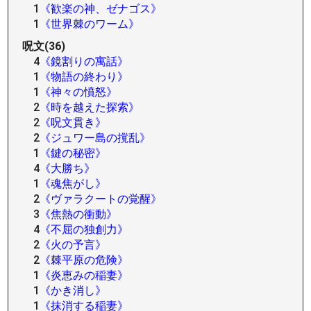
1
《歓楽の神、ゼナゴス》
1
《世界棘のワーム》
呪文(36)
4
《鏡割りの寓話》
1
《物語の終わり》
1
《神々の憤怒》
2
《時を越えた探索》
2
《呪文貫き》
2
《ジュワー島の撹乱》
1
《鍵の秘密》
4
《大勝ち》
1
《魂焦がし》
2
《ヴァラクートの覚醒》
3
《焦熱の衝動》
4
《不屈の独創力》
2
《火の予言》
2
《棘平原の危険》
1
《炎恵みの稲妻》
1
《かき消し》
1
《抹消する稲妻》