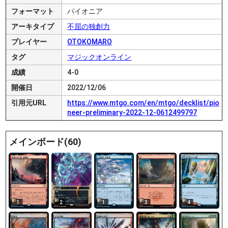
フォーマット
パイオニア
アーキタイプ
不屈の独創力
プレイヤー
OTOKOMARO
タグ
マジックオンライン
成績
4-0
開催日
2022/12/06
引用元URL
https://www.mtgo.com/en/mtgo/decklist/pio
neer-preliminary-2022-12-0612499797
メインボード(60)
1
2
1
3
4