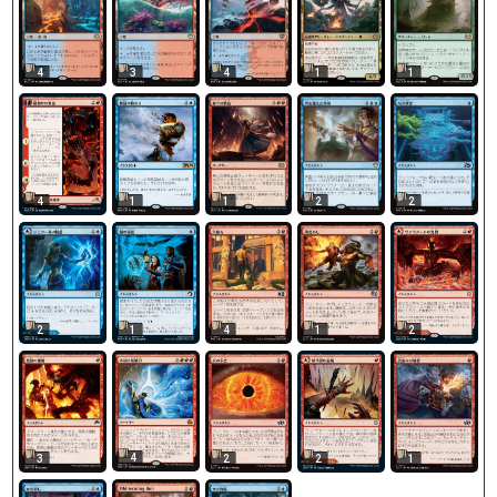
4
3
4
1
1
4
1
1
2
2
2
1
4
1
2
4
2
2
1
3