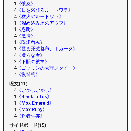
1
《憤怒》
4
《日を浴びるルートワラ》
4
《猛火のルートワラ》
1
《溜め込み屋のアウフ》
1
《忍耐》
4
《激情》
1
《呪詛呑み》
1
《甦る死滅都市、ホガーク》
4
《虚ろな者》
2
《下賤の教主》
4
《ゴブリンの太守スクイー》
4
《復讐蔦》
呪文(11)
4
《むかしむかし》
1
《Black Lotus》
1
《Mox Emerald》
1
《Mox Ruby》
4
《適者生存》
サイドボード(15)