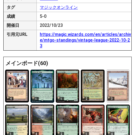
タグ
マジックオンライン
成績
5-0
開催日
2022/10/23
引用元URL
https://magic.wizards.com/en/articles/archiv
e/mtgo-standings/vintage-league-2022-10-2
3
メインボード(60)
4
2
3
1
1
1
4
2
1
4