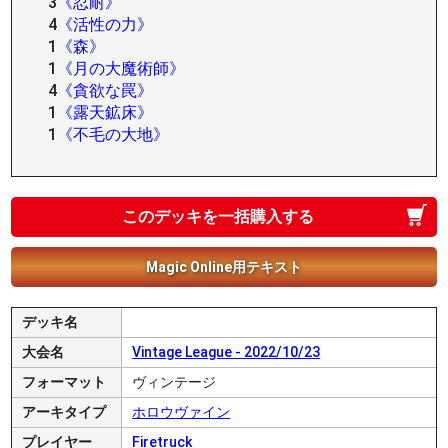
3
《忍耐》
4
《活性の力》
1
《森》
1
《月の大魔術師》
4
《貪欲な罠》
1
《露天鉱床》
1
《不毛の大地》
このデッキを一括購入する
Magic Online用テキスト
デッキ名
大会名
Vintage League - 2022/10/23
フォーマット
ヴィンテージ
アーキタイプ
ホロウヴァイン
プレイヤー
Firetruck