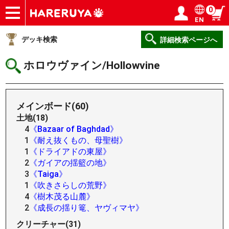
0
EN
ショップ
買取
記事
デッキ検索
デッキ構築
選手一覧
店舗一覧
イベント
ヘルプ
お問い合わせ
ログイン／会員登録
マイページ
デッキ検索
詳細検索ページへ
ホロウヴァイン/Hollowvine
メインボード(60)
土地(18)
4
《Bazaar of Baghdad》
1
《耐え抜くもの、母聖樹》
1
《ドライアドの東屋》
2
《ガイアの揺籃の地》
3
《Taiga》
1
《吹きさらしの荒野》
4
《樹木茂る山麓》
2
《成長の揺り篭、ヤヴィマヤ》
クリーチャー(31)