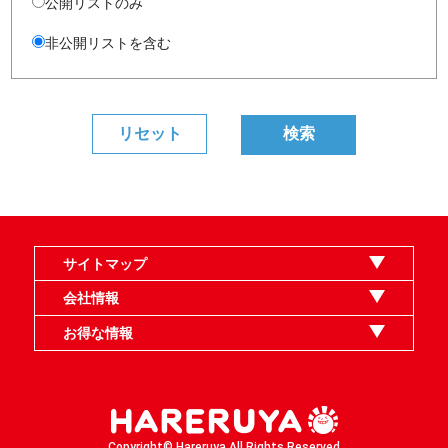
公開リストのみ
非公開リストを含む
サイトマップ
オンラインショップ
買取
記事
選手一覧
デッキ検索
デッキ構築
イベント・大会
店舗のご案内
お問い合わせ
ヘルプ
FAQ
会社情報
利用規約
スタッフ募集
特定商取引法表示
個人情報保護指針
企業情報
お得な情報
晴れる屋X
晴れる屋チャンネル
MTGプロフィールを作ろう
MTG統率者診断アシスタント
「イベント開催の手引き」請求フォーム
Copyright© Hareruya All Rights Reserved