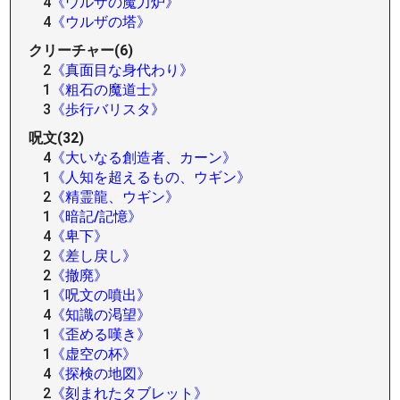
4
《ウルザの魔力炉》
4
《ウルザの塔》
クリーチャー(6)
2
《真面目な身代わり》
1
《粗石の魔道士》
3
《歩行バリスタ》
呪文(32)
4
《大いなる創造者、カーン》
1
《人知を超えるもの、ウギン》
2
《精霊龍、ウギン》
1
《暗記/記憶》
4
《卑下》
2
《差し戻し》
2
《撤廃》
1
《呪文の噴出》
4
《知識の渇望》
1
《歪める嘆き》
1
《虚空の杯》
4
《探検の地図》
2
《刻まれたタブレット》