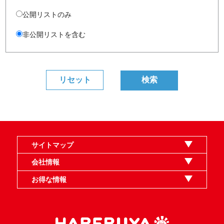
公開リストのみ
非公開リストを含む
サイトマップ
オンラインショップ
買取
記事
選手一覧
デッキ検索
デッキ構築
イベント・大会
店舗のご案内
お問い合わせ
ヘルプ
FAQ
会社情報
利用規約
スタッフ募集
特定商取引法表示
個人情報保護指針
企業情報
お得な情報
晴れる屋X
晴れる屋チャンネル
MTGプロフィールを作ろう
MTG統率者診断アシスタント
「イベント開催の手引き」請求フォーム