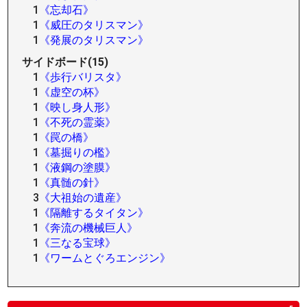
1
《忘却石》
1
《威圧のタリスマン》
1
《発展のタリスマン》
サイドボード(15)
1
《歩行バリスタ》
1
《虚空の杯》
1
《映し身人形》
1
《不死の霊薬》
1
《罠の橋》
1
《墓掘りの檻》
1
《液鋼の塗膜》
1
《真髄の針》
3
《大祖始の遺産》
1
《隔離するタイタン》
1
《奔流の機械巨人》
1
《三なる宝球》
1
《ワームとぐろエンジン》