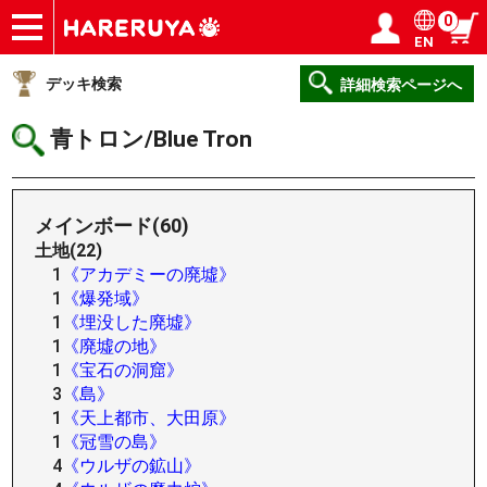
0
EN
ショップ
買取
記事
デッキ検索
デッキ構築
選手一覧
店舗一覧
イベント
ヘルプ
お問い合わせ
ログイン／会員登録
マイページ
デッキ検索
詳細検索ページへ
青トロン/Blue Tron
メインボード(60)
土地(22)
1
《アカデミーの廃墟》
1
《爆発域》
1
《埋没した廃墟》
1
《廃墟の地》
1
《宝石の洞窟》
3
《島》
1
《天上都市、大田原》
1
《冠雪の島》
4
《ウルザの鉱山》