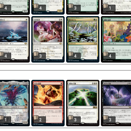
4
4
3
1
4
3
4
4
1
2
3
3