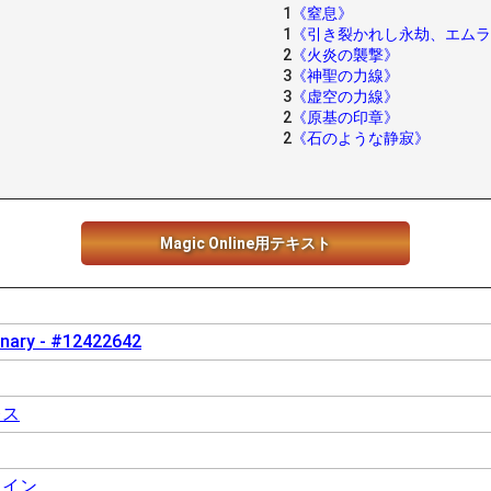
1
《窒息》
1
《引き裂かれし永劫、エムラ
2
《火炎の襲撃》
3
《神聖の力線》
3
《虚空の力線》
2
《原基の印章》
2
《石のような静寂》
Magic Online用テキスト
inary - #12422642
レス
ライン