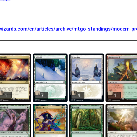
.wizards.com/en/articles/archive/mtgo-standings/modern-pr
1
7
4
1