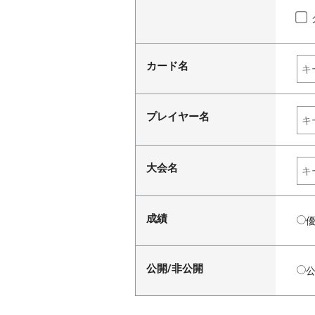
カード名
プレイヤー名
大会名
成績
公開/非公開