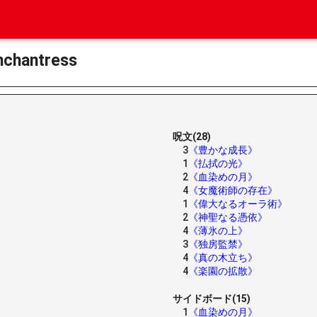
antress
呪文(28)
3
《豊かな成長》
1
《払拭の光》
2
《血染めの月》
4
《女魔術師の存在》
1
《偉大なるオーラ術》
2
《神聖なる憑依》
4
《薄氷の上》
3
《独房監禁》
4
《真の木立ち》
4
《楽園の拡散》
サイドボード(15)
1
《血染めの月》