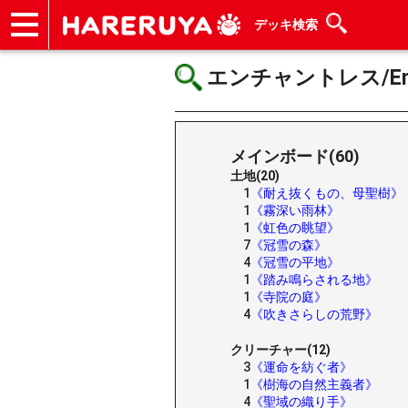
デッキ検索
ショップ
買取
記事
デッキ検索
デッキ構築
選手一覧
店舗一覧
イベント
ヘルプ
お問い合わせ
エンチャントレス/Ench
メインボード(60)
土地(20)
1
《耐え抜くもの、母聖樹》
1
《霧深い雨林》
1
《虹色の眺望》
7
《冠雪の森》
4
《冠雪の平地》
1
《踏み鳴らされる地》
1
《寺院の庭》
4
《吹きさらしの荒野》
クリーチャー(12)
3
《運命を紡ぐ者》
1
《樹海の自然主義者》
4
《聖域の織り手》