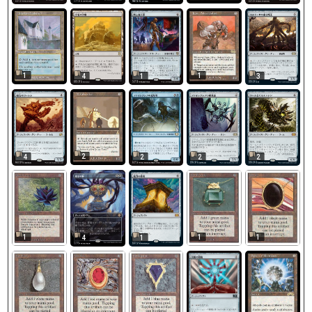
1
1
4
1
3
2
4
2
2
2
1
1
1
4
1