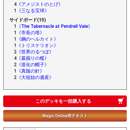
4
《アメジストのとげ》
1
《三なる宝球》
サイドボード(15)
1
《The Tabernacle at Pendrell Vale》
1
《市長の塔》
1
《鋼のヘルカイト》
1
《トリスケリオン》
2
《世界のるつぼ》
4
《墓掘りの檻》
2
《道化の帽子》
1
《真髄の針》
2
《大祖始の遺産》
このデッキを一括購入する
Magic Online用テキスト