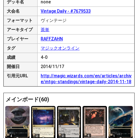
デッキ名
none
大会名
Vintage Daily - #7679533
フォーマット
ヴィンテージ
アーキタイプ
茶単
プレイヤー
RAFFZAHN
タグ
マジックオンライン
成績
4-0
開催日
2014/11/17
引用元URL
http://magic.wizards.com/en/articles/archiv
e/mtgo-standings/vintage-daily-2014-11-18
メインボード(60)
4
4
2
2
1