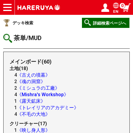
0
EN
ショップ
買取
記事
デッキ検索
デッキ構築
選手一覧
店舗一覧
イベント
ヘルプ
お問い合わせ
ログイン／会員登録
マイページ
デッキ検索
詳細検索ページへ
茶単/MUD
メインボード(60)
土地(18)
4
《古えの墳墓》
2
《魂の洞窟》
2
《ミシュラの工廠》
4
《Mishra's Workshop》
1
《露天鉱床》
1
《トレイリアのアカデミー》
4
《不毛の大地》
クリーチャー(17)
1
《映し身人形》