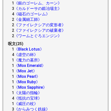
1
《銀のゴーレム、カーン》
3
《カルドーサの鍛冶場主》
4
《磁石のゴーレム》
2
《金属細工師》
2
《ファイレクシアの変形者》
2
《ファイレクシアの破棄者》
2
《ワームとぐろエンジン》
呪文(25)
1
《Black Lotus》
4
《虚空の杯》
1
《魔力の墓所》
1
《Mox Emerald》
1
《Mox Jet》
1
《Mox Pearl》
1
《Mox Ruby》
1
《Mox Sapphire》
1
《太陽の指輪》
4
《抵抗の宝球》
1
《威圧の杖》
3
《からみつく鉄線》