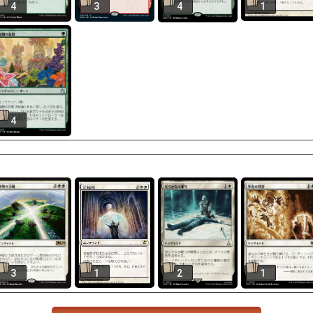
4
3
4
1
4
3
1
2
1