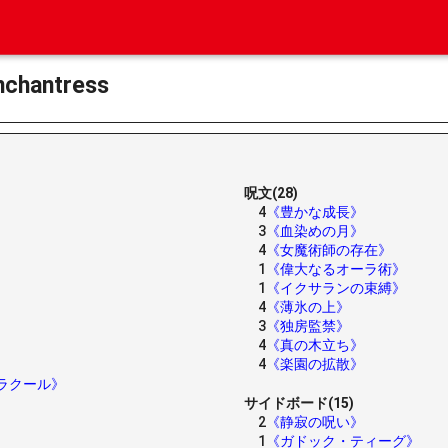
antress
呪文(28)
4
《豊かな成長》
3
《血染めの月》
4
《女魔術師の存在》
1
《偉大なるオーラ術》
1
《イクサランの束縛》
4
《薄氷の上》
3
《独房監禁》
4
《真の木立ち》
4
《楽園の拡散》
ラクール》
サイドボード(15)
2
《静寂の呪い》
1
《ガドック・ティーグ》