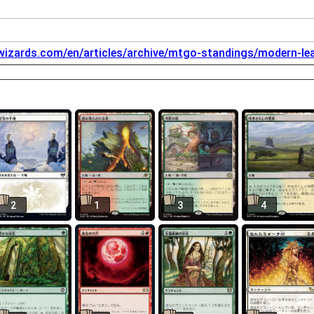
.wizards.com/en/articles/archive/mtgo-standings/modern-l
2
1
3
4