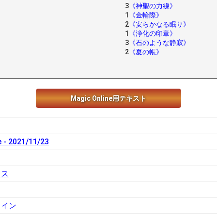
3
《神聖の力線》
1
《金輪際》
2
《安らかなる眠り》
1
《浄化の印章》
3
《石のような静寂》
2
《夏の帳》
Magic Online用テキスト
 - 2021/11/23
レス
ライン