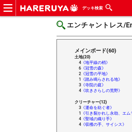
デッキ検索
ショップ
買取
記事
デッキ検索
デッキ構築
選手一覧
店舗一覧
イベント
ヘルプ
お問い合わせ
エンチャントレス/Ench
メインボード(60)
土地(20)
4
《地平線の梢》
6
《冠雪の森》
2
《冠雪の平地》
1
《踏み鳴らされる地》
3
《寺院の庭》
4
《吹きさらしの荒野》
クリーチャー(12)
3
《運命を紡ぐ者》
1
《引き裂かれし永劫、エム
4
《聖域の織り手》
4
《収穫の手、サイシス》