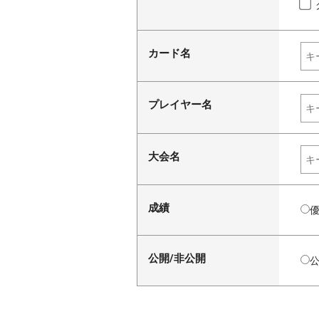
カード名
プレイヤー名
大会名
成績
公開/非公開