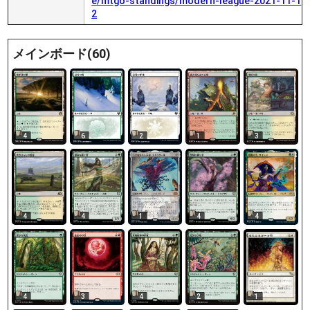
e/mtgo-standings/modern-league-2021-11-1
2
メインボード(60)
4
6
2
1
3
4
1
4
4
4
1
4
3
2
4