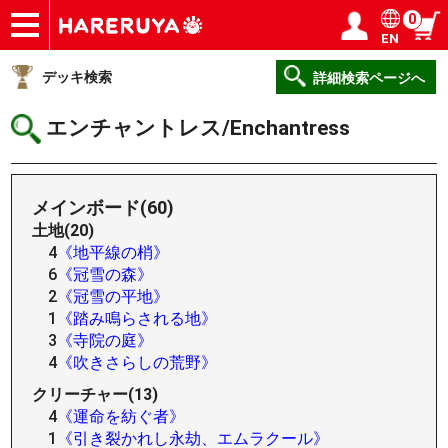
0
EN
ショップ
買取
記事
デッキ検索
デッキ構築
選手一覧
店舗一覧
イベント
ヘルプ
お問い合わせ
ログイン／会員登録
マイページ
デッキ検索
詳細検索ページへ
エンチャントレス/Enchantress
メインボード(60)
土地(20)
4
《地平線の梢》
6
《冠雪の森》
2
《冠雪の平地》
1
《踏み鳴らされる地》
3
《寺院の庭》
4
《吹きさらしの荒野》
クリーチャー(13)
4
《運命を紡ぐ者》
1
《引き裂かれし永劫、エムラクール》