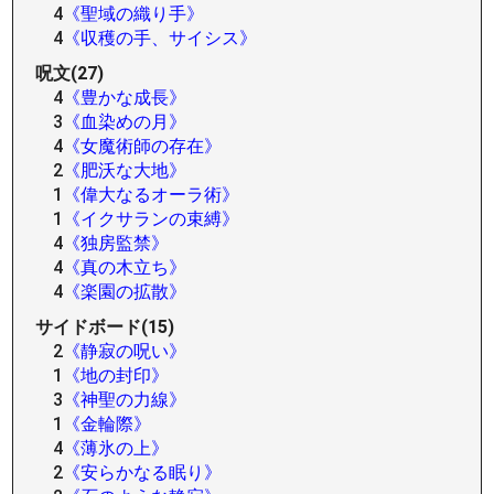
4
《聖域の織り手》
4
《収穫の手、サイシス》
呪文(27)
4
《豊かな成長》
3
《血染めの月》
4
《女魔術師の存在》
2
《肥沃な大地》
1
《偉大なるオーラ術》
1
《イクサランの束縛》
4
《独房監禁》
4
《真の木立ち》
4
《楽園の拡散》
サイドボード(15)
2
《静寂の呪い》
1
《地の封印》
3
《神聖の力線》
1
《金輪際》
4
《薄氷の上》
2
《安らかなる眠り》