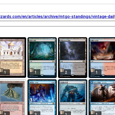
izards.com/en/articles/archive/mtgo-standings/vintage-dai
1
1
2
1
2
3
1
1