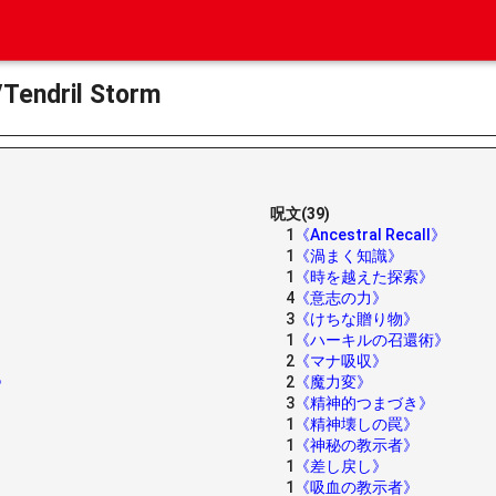
dril Storm
呪文(39)
1
《Ancestral Recall》
1
《渦まく知識》
1
《時を越えた探索》
4
《意志の力》
3
《けちな贈り物》
1
《ハーキルの召還術》
2
《マナ吸収》
》
2
《魔力変》
3
《精神的つまづき》
1
《精神壊しの罠》
1
《神秘の教示者》
1
《差し戻し》
1
《吸血の教示者》