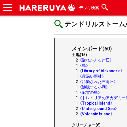
デッキ検索
ショップ
買取
記事
デッキ検索
デッキ構築
選手一覧
店舗一覧
イベント
ヘルプ
お問い合わせ
テンドリルストーム/Ten
メインボード(60)
土地(15)
2
《溢れかえる岸辺》
1
《島》
1
《Library of Alexandria》
1
《霧深い雨林》
2
《汚染された三角州》
1
《沸騰する小湖》
1
《冠雪の島》
1
《トレイリアのアカデミー
1
《Tropical Island》
2
《Underground Sea》
2
《Volcanic Island》
クリーチャー(6)