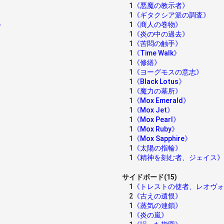
1
《悪魔の教示者》
1
《ギタクシア派の調査》
1
《商人の巻物》
》
1
《炎の中の過去》
1
《苦悶の触手》
1
《Time Walk》
1
《修繕》
1
《ヨーグモスの意志》
1
《Black Lotus》
1
《魔力の墓所》
1
《Mox Emerald》
1
《Mox Jet》
1
《Mox Pearl》
1
《Mox Ruby》
1
《Mox Sapphire》
1
《太陽の指輪》
1
《精神を刻む者、ジェイス》
サイドボード(15)
1
《トレストの使者、レオヴォ
2
《古えの遺恨》
1
《蒸気の連鎖》
1
《炎の嵐》