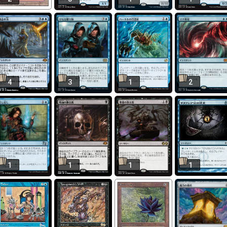
4
3
1
2
1
1
1
1