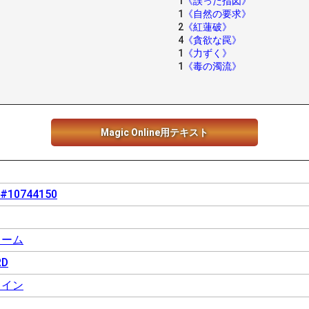
1
《誤った指図》
1
《自然の要求》
2
《紅蓮破》
4
《貪欲な罠》
1
《力ずく》
1
《毒の濁流》
Magic Online用テキスト
- #10744150
トーム
RD
ライン