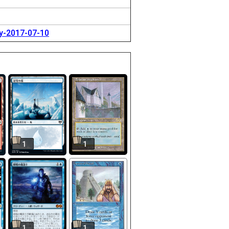
ly-2017-07-10
1
1
1
1