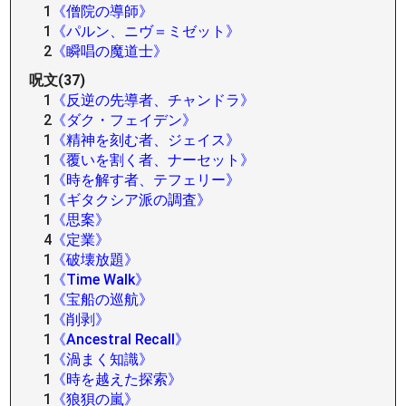
1
《僧院の導師》
1
《パルン、ニヴ＝ミゼット》
2
《瞬唱の魔道士》
呪文(37)
1
《反逆の先導者、チャンドラ》
2
《ダク・フェイデン》
1
《精神を刻む者、ジェイス》
1
《覆いを割く者、ナーセット》
1
《時を解す者、テフェリー》
1
《ギタクシア派の調査》
1
《思案》
4
《定業》
1
《破壊放題》
1
《Time Walk》
1
《宝船の巡航》
1
《削剥》
1
《Ancestral Recall》
1
《渦まく知識》
1
《時を越えた探索》
1
《狼狽の嵐》