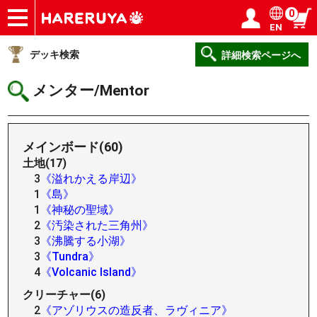
0
EN
ショップ
買取
記事
デッキ検索
デッキ構築
選手一覧
店舗一覧
イベント
ヘルプ
お問い合わせ
ログイン／会員登録
マイページ
デッキ検索
詳細検索ページへ
メンター/Mentor
メインボード(60)
土地(17)
3
《溢れかえる岸辺》
1
《島》
1
《神秘の聖域》
2
《汚染された三角州》
3
《沸騰する小湖》
3
《Tundra》
4
《Volcanic Island》
クリーチャー(6)
2
《アゾリウスの造反者、ラヴィニア》