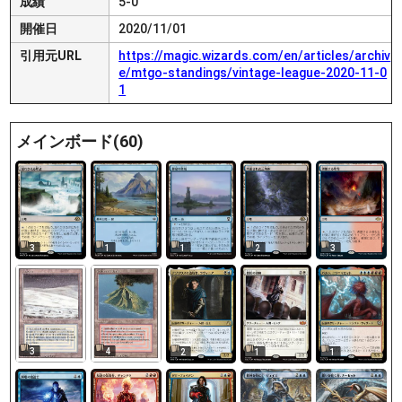
成績
5-0
開催日
2020/11/01
引用元URL
https://magic.wizards.com/en/articles/archiv
e/mtgo-standings/vintage-league-2020-11-0
1
メインボード(60)
3
1
1
2
3
3
4
2
1
1