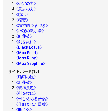
1
《否定の力》
4
《意志の力》
1
《噴出》
2
《稲妻》
1
《精神的つまづき》
1
《神秘の教示者》
2
《紅蓮破》
1
《剣を鍬に》
1
《Black Lotus》
1
《Mox Pearl》
1
《Mox Ruby》
1
《Mox Sapphire》
サイドボード(15)
1
《狼狽の嵐》
1
《紅蓮破》
2
《破壊放題》
1
《剣を鍬に》
1
《封じ込める僧侶》
1
《仕組まれた爆薬》
1
《断片化》