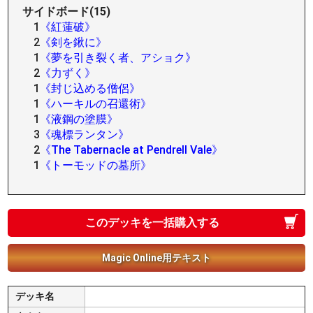
サイドボード(15)
1
《紅蓮破》
2
《剣を鍬に》
1
《夢を引き裂く者、アショク》
2
《力ずく》
1
《封じ込める僧侶》
1
《ハーキルの召還術》
1
《液鋼の塗膜》
3
《魂標ランタン》
2
《The Tabernacle at Pendrell Vale》
1
《トーモッドの墓所》
このデッキを一括購入する
Magic Online用テキスト
デッキ名