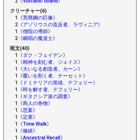
2
《Volcanic Island》
クリーチャー(6)
1
《荒廃鋼の巨像》
2
《アゾリウスの造反者、ラヴィニア》
1
《僧院の導師》
2
《瞬唱の魔道士》
呪文(40)
1
《ダク・フェイデン》
1
《精神を刻む者、ジェイス》
1
《大いなる創造者、カーン》
1
《覆いを割く者、ナーセット》
1
《ドミナリアの英雄、テフェリー》
1
《時を解す者、テフェリー》
1
《ギタクシア派の調査》
1
《商人の巻物》
1
《思案》
1
《定業》
1
《Time Walk》
1
《修繕》
1
《Ancestral Recall》