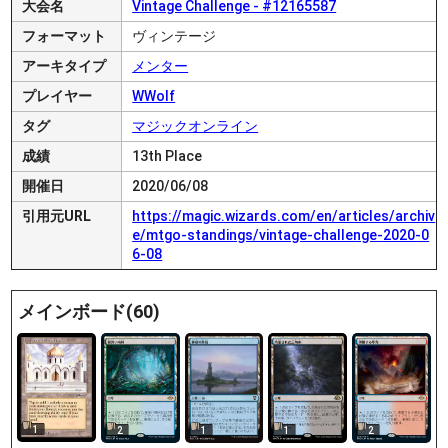
大会名
Vintage Challenge - #12165587
フォーマット
ヴィンテージ
アーキタイプ
メンター
プレイヤー
WWolf
タグ
マジックオンライン
成績
13th Place
開催日
2020/06/08
引用元URL
https://magic.wizards.com/en/articles/archiv
e/mtgo-standings/vintage-challenge-2020-0
6-08
メインボード(60)
1
2
1
1
2