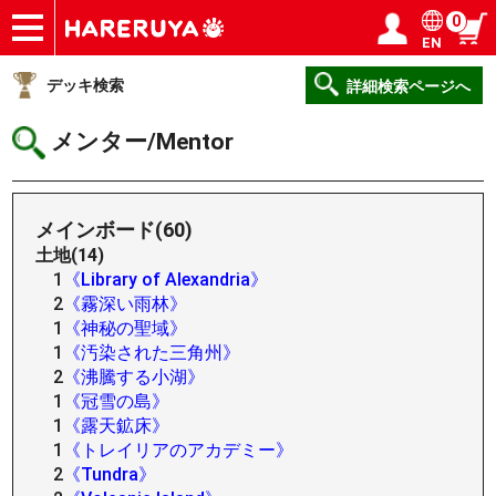
0
EN
ショップ
買取
記事
デッキ検索
デッキ構築
選手一覧
店舗一覧
イベント
ヘルプ
お問い合わせ
ログイン／会員登録
マイページ
デッキ検索
詳細検索ページへ
メンター/Mentor
メインボード(60)
土地(14)
1
《Library of Alexandria》
2
《霧深い雨林》
1
《神秘の聖域》
1
《汚染された三角州》
2
《沸騰する小湖》
1
《冠雪の島》
1
《露天鉱床》
1
《トレイリアのアカデミー》
2
《Tundra》