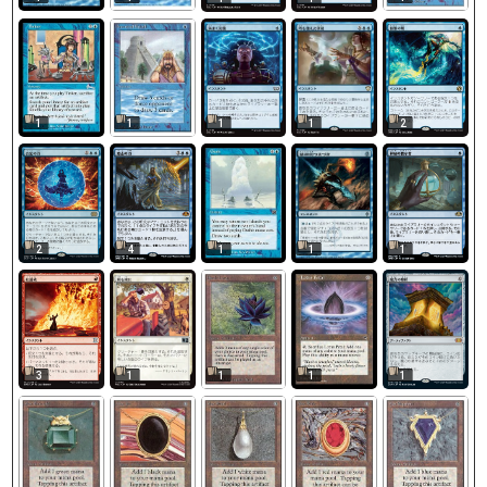
1
1
1
1
2
1
1
2
4
1
1
1
3
1
1