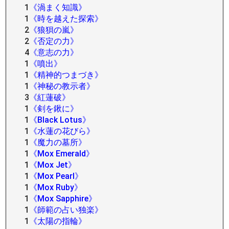
1
《渦まく知識》
1
《時を越えた探索》
2
《狼狽の嵐》
2
《否定の力》
4
《意志の力》
1
《噴出》
1
《精神的つまづき》
1
《神秘の教示者》
3
《紅蓮破》
1
《剣を鍬に》
1
《Black Lotus》
1
《水蓮の花びら》
1
《魔力の墓所》
1
《Mox Emerald》
1
《Mox Jet》
1
《Mox Pearl》
1
《Mox Ruby》
1
《Mox Sapphire》
1
《師範の占い独楽》
1
《太陽の指輪》