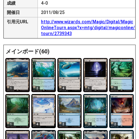
成績
4-0
開催日
2011/08/25
引用元URL
http://www.wizards.com/Magic/Digital/Magic
OnlineTourn.aspx?x=mtg/digital/magiconline/
tourn/2739343
メインボード(60)
1
2
4
1
1
1
4
2
3
2