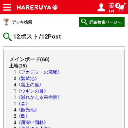
0
EN
ショップ
買取
記事
デッキ検索
デッキ構築
選手一覧
店舗一覧
イベント
ヘルプ
お問い合わせ
ログイン／会員登録
マイページ
デッキ検索
詳細検索ページへ
12ポスト/12Post
メインボード(60)
土地(25)
1
《アカデミーの廃墟》
2
《繁殖池》
4
《雲上の座》
1
《ウギンの目》
1
《溢れかえる果樹園》
1
《森》
4
《微光地》
2
《島》
3
《霧深い雨林》