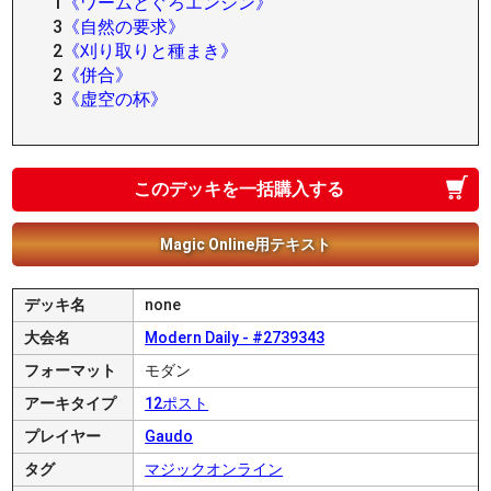
1
《ワームとぐろエンジン》
3
《自然の要求》
2
《刈り取りと種まき》
2
《併合》
3
《虚空の杯》
このデッキを一括購入する
Magic Online用テキスト
デッキ名
none
大会名
Modern Daily - #2739343
フォーマット
モダン
アーキタイプ
12ポスト
プレイヤー
Gaudo
タグ
マジックオンライン