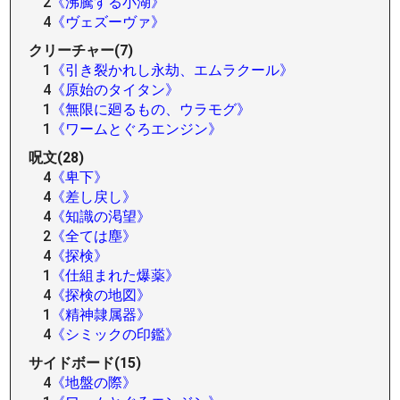
2
《沸騰する小湖》
4
《ヴェズーヴァ》
クリーチャー(7)
1
《引き裂かれし永劫、エムラクール》
4
《原始のタイタン》
1
《無限に廻るもの、ウラモグ》
1
《ワームとぐろエンジン》
呪文(28)
4
《卑下》
4
《差し戻し》
4
《知識の渇望》
2
《全ては塵》
4
《探検》
1
《仕組まれた爆薬》
4
《探検の地図》
1
《精神隷属器》
4
《シミックの印鑑》
サイドボード(15)
4
《地盤の際》