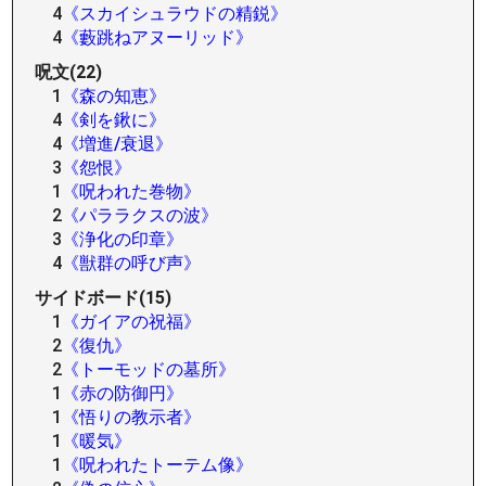
4
《スカイシュラウドの精鋭》
4
《藪跳ねアヌーリッド》
呪文(22)
1
《森の知恵》
4
《剣を鍬に》
4
《増進/衰退》
3
《怨恨》
1
《呪われた巻物》
2
《パララクスの波》
3
《浄化の印章》
4
《獣群の呼び声》
サイドボード(15)
1
《ガイアの祝福》
2
《復仇》
2
《トーモッドの墓所》
1
《赤の防御円》
1
《悟りの教示者》
1
《暖気》
1
《呪われたトーテム像》