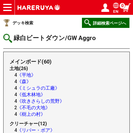
0
EN
ショップ
買取
記事
デッキ検索
デッキ構築
選手一覧
店舗一覧
イベント
ヘルプ
お問い合わせ
ログイン／会員登録
マイページ
デッキ検索
詳細検索ページへ
緑白ビートダウン/GW Aggro
メインボード(60)
土地(26)
4
《平地》
4
《森》
4
《ミシュラの工廠》
4
《低木林地》
4
《吹きさらしの荒野》
2
《不毛の大地》
4
《樹上の村》
クリーチャー(12)
4
《リバー・ボア》