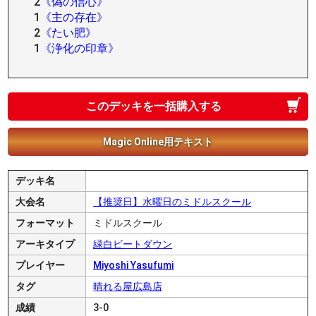
2
《偽の信心》
1
《主の存在》
2
《たい肥》
1
《浄化の印章》
このデッキを一括購入する
Magic Online用テキスト
デッキ名
大会名
【推奨日】水曜日のミドルスクール
フォーマット
ミドルスクール
アーキタイプ
緑白ビートダウン
プレイヤー
Miyoshi Yasufumi
タグ
晴れる屋広島店
成績
3-0