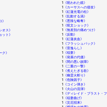
1
《呪われた鏡》
1
《カーサスへの侵攻》
1
《紅蓮光電の柱》
1
《乱動する渦》
1
《悪辣な略奪》
ロ》
1
《呪文ショック》
1
《無差別の痛めつけ》
シオス》
1
《反動》
ョット》
1
《紅蓮炎血》
1
《フラッシュバック》
1
《雷逸らし》
1
《稲妻》
ーク》
1
《発展の代価》
1
《間の悪い故障》
1
《二重の一撃》
1
《煮えたぎる歌》
1
《幽霊火斬り》
1
《危険因子》
1
《コイン弾き》
1
《火山の流弾》
1
《ディレイド・ブラスト・フ
1
《稲妻曲げ》
1
《災厄招来》