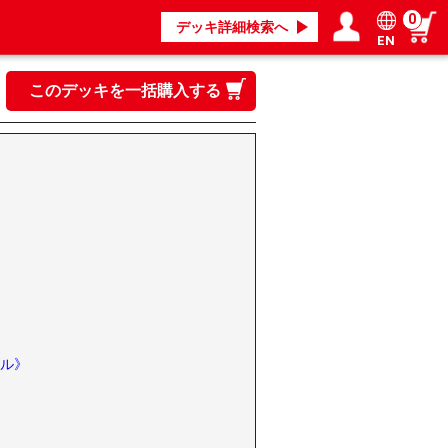
0
デッキ詳細検索へ
EN
ログイン／会員登録
マイページ
このデッキを一括購入する
ル》