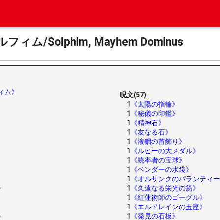
/Solphim, Mayhem Dominus
ィム》
呪文(57)
1
《太陽の指輪》
1
《秘儀の印鑑》
1
《精神石》
1
《友なる石》
1
《液鋼の首飾り》
1
《ルビーの大メダル》
1
《統率者の宝球》
1
《ベンダーの水袋》
1
《オルサンクのパランティー
》
1
《久遠なる栄光の笏》
1
《紅蓮術師のゴーグル》
1
《エルドレインの玉座》
1
《発見の石板》
》