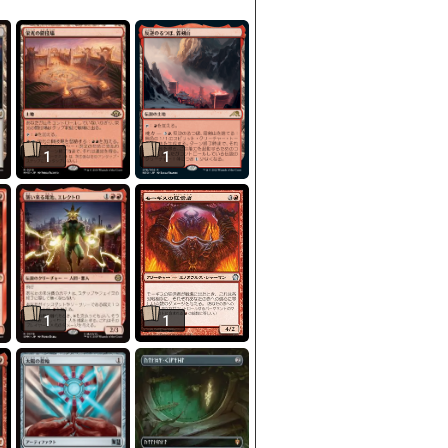
1
1
1
1