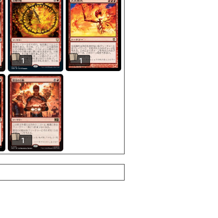
1
1
1