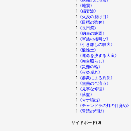
1
《横揺れの地震》
1
《地震》
1
《稲妻波》
1
《火炎の裂け目》
1
《目標の強奪》
1
《長日祭》
1
《約束の終焉》
1
《軍族の雄叫び》
1
《引き離しの噴火》
1
《酸性土》
1
《運命を決する大嵐》
1
《舞台照らし》
1
《災難の輪》
1
《火炎崩れ》
1
《群衆による判決》
1
《焦熱の合流点》
1
《見事な修理》
1
《落盤》
1
《マナ噴出》
1
《チャンドラの灯の目覚め》
1
《冒涜の行動》
サイドボード(0)