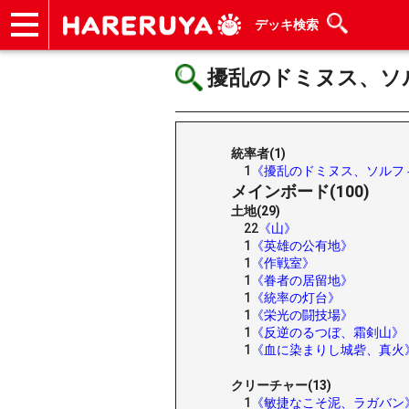
デッキ検索
ショップ
買取
記事
デッキ検索
デッキ構築
選手一覧
店舗一覧
イベント
ヘルプ
お問い合わせ
擾乱のドミヌス、ソルフィム
統率者(1)
1
《擾乱のドミヌス、ソルフ
メインボード(100)
土地(29)
22
《山》
1
《英雄の公有地》
1
《作戦室》
1
《眷者の居留地》
1
《統率の灯台》
1
《栄光の闘技場》
1
《反逆のるつぼ、霜剣山》
1
《血に染まりし城砦、真火
クリーチャー(13)
1
《敏捷なこそ泥、ラガバン