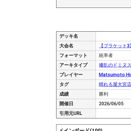
デッキ名
大会名
【ブラケット3】大
フォーマット
統率者
アーキタイプ
擾乱のドミヌ
プレイヤー
Matsumoto Hi
タグ
晴れる屋大宮
成績
勝利
開催日
2026/06/05
引用元URL
メインボード(100)