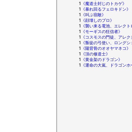
1
《魔道士封じのトカゲ》
1
《暴れ回るフェロキドン》
1
《叫ぶ宿敵》
1
《顔壊しのプロ》
1
《襲い来る電池、エレクト
1
《モーギスの狂信者》
1
《コスモスの門徒、アレク
1
《叛徒の弓使い、ロングシ
1
《陽背骨のオオヤマネコ》
1
《頂の修道士》
1
《黄金架のドラゴン》
1
《運命の大嵐、ドラゴンホ