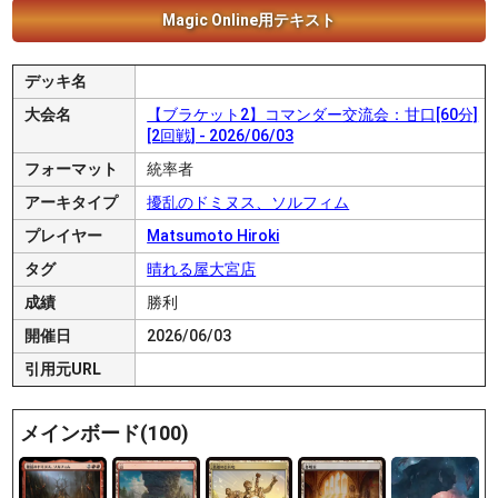
Magic Online用テキスト
デッキ名
大会名
【ブラケット2】コマンダー交流会：甘口[60分]
[2回戦] - 2026/06/03
フォーマット
統率者
アーキタイプ
擾乱のドミヌス、ソルフィム
プレイヤー
Matsumoto Hiroki
タグ
晴れる屋大宮店
成績
勝利
開催日
2026/06/03
引用元URL
メインボード(100)