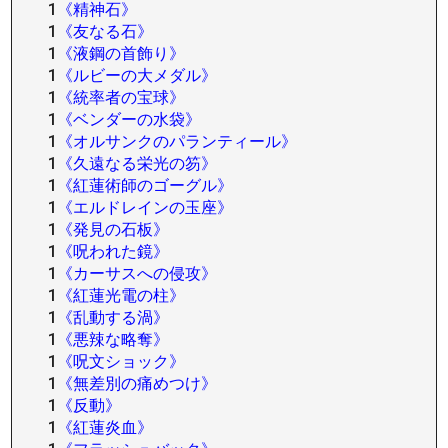
1
《精神石》
1
《友なる石》
1
《液鋼の首飾り》
1
《ルビーの大メダル》
1
《統率者の宝球》
1
《ベンダーの水袋》
1
《オルサンクのパランティール》
1
《久遠なる栄光の笏》
1
《紅蓮術師のゴーグル》
1
《エルドレインの玉座》
1
《発見の石板》
1
《呪われた鏡》
1
《カーサスへの侵攻》
1
《紅蓮光電の柱》
1
《乱動する渦》
1
《悪辣な略奪》
1
《呪文ショック》
1
《無差別の痛めつけ》
1
《反動》
1
《紅蓮炎血》