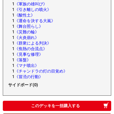
1
《軍族の雄叫び》
1
《引き離しの噴火》
1
《酸性土》
1
《運命を決する大嵐》
1
《舞台照らし》
1
《災難の輪》
1
《火炎崩れ》
1
《群衆による判決》
1
《焦熱の合流点》
1
《見事な修理》
1
《落盤》
1
《マナ噴出》
1
《チャンドラの灯の目覚め》
1
《冒涜の行動》
サイドボード(0)
このデッキを一括購入する