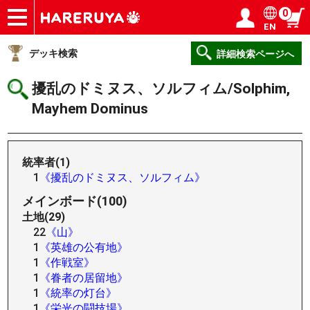
0
EN
ショップ
買取
記事
デッキ検索
デッキ構築
選手一覧
店舗一覧
イベント
ヘルプ
お問い合わせ
ログイン／会員登録
マイページ
デッキ検索
詳細検索ページへ
擾乱のドミヌス、ソルフィム/Solphim,
Mayhem Dominus
統率者(1)
1
《擾乱のドミヌス、ソルフィム》
メインボード(100)
土地(29)
22
《山》
1
《英雄の公有地》
1
《作戦室》
1
《眷者の居留地》
1
《統率の灯台》
1
《栄光の闘技場》