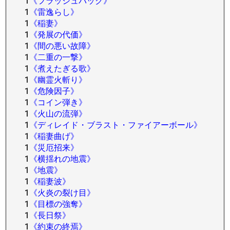
1
《フラッシュバック》
1
《雷逸らし》
1
《稲妻》
1
《発展の代価》
1
《間の悪い故障》
1
《二重の一撃》
1
《煮えたぎる歌》
1
《幽霊火斬り》
1
《危険因子》
1
《コイン弾き》
1
《火山の流弾》
1
《ディレイド・ブラスト・ファイアーボール》
1
《稲妻曲げ》
1
《災厄招来》
1
《横揺れの地震》
1
《地震》
1
《稲妻波》
1
《火炎の裂け目》
1
《目標の強奪》
1
《長日祭》
1
《約束の終焉》