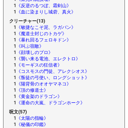
1
《反逆のるつぼ、霜剣山》
1
《血に染まりし城砦、真火》
クリーチャー(13)
1
《敏捷なこそ泥、ラガバン》
1
《魔道士封じのトカゲ》
1
《暴れ回るフェロキドン》
1
《叫ぶ宿敵》
1
《顔壊しのプロ》
1
《襲い来る電池、エレクトロ》
1
《モーギスの狂信者》
1
《コスモスの門徒、アレクシオス》
1
《叛徒の弓使い、ロングショット》
1
《陽背骨のオオヤマネコ》
1
《頂の修道士》
1
《黄金架のドラゴン》
1
《運命の大嵐、ドラゴンホーク》
呪文(57)
1
《太陽の指輪》
1
《秘儀の印鑑》