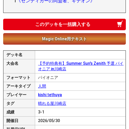
1
《ゼンディカーの同盟者、ギデオン》
このデッキを一括購入する
Magic Online用テキスト
デッキ名
大会名
【予約特典有】Summer Sun's Zenith 予選 パイ
オニア in川崎店
フォーマット
パイオニア
アーキタイプ
人間
プレイヤー
kishi tethuya
タグ
晴れる屋川崎店
成績
3-1
開催日
2026/05/30