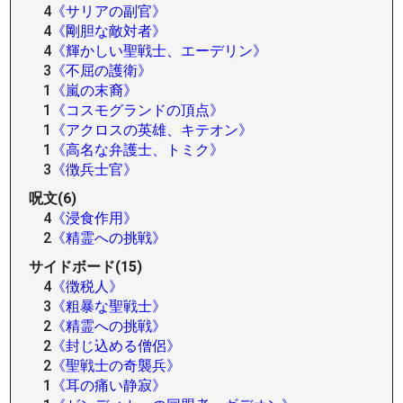
4
《サリアの副官》
4
《剛胆な敵対者》
4
《輝かしい聖戦士、エーデリン》
3
《不屈の護衛》
1
《嵐の末裔》
1
《コスモグランドの頂点》
1
《アクロスの英雄、キテオン》
1
《高名な弁護士、トミク》
3
《徴兵士官》
呪文(6)
4
《浸食作用》
2
《精霊への挑戦》
サイドボード(15)
4
《徴税人》
3
《粗暴な聖戦士》
2
《精霊への挑戦》
2
《封じ込める僧侶》
2
《聖戦士の奇襲兵》
1
《耳の痛い静寂》