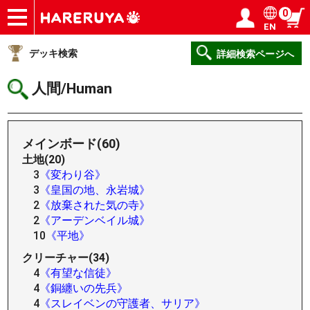
0
EN
ショップ
買取
記事
デッキ検索
デッキ構築
選手一覧
店舗一覧
イベント
ヘルプ
お問い合わせ
ログイン／会員登録
マイページ
デッキ検索
詳細検索ページへ
人間/Human
メインボード(60)
土地(20)
3
《変わり谷》
3
《皇国の地、永岩城》
2
《放棄された気の寺》
2
《アーデンベイル城》
10
《平地》
クリーチャー(34)
4
《有望な信徒》
4
《銅纏いの先兵》
4
《スレイベンの守護者、サリア》