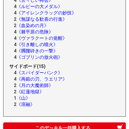
4
《苦々しい再会》
4
《ルビーの大メダル》
4
《アイレンクラッグの妙技》
2
《無謀なる歓喜の行進》
2
《血染めの月》
4
《棘平原の危険》
4
《ヴァラクートの覚醒》
4
《引き離しの噴火》
4
《髑髏砕きの一撃》
4
《ゴブリンの放火砲》
サイドボード(15)
4
《スパイダーパンク》
4
《再鍛の刃、ラエリア》
2
《月の大魔術師》
2
《紅蓮地獄》
1
《山》
2
《溶融》
このデッキを一括購入する