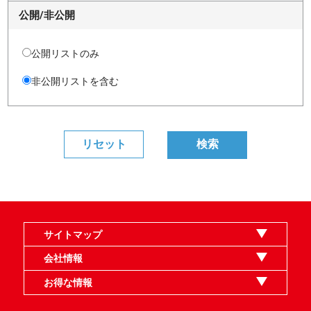
公開/非公開
公開リストのみ
非公開リストを含む
サイトマップ
オンラインショップ
買取
記事
選手一覧
デッキ検索
デッキ構築
イベント・大会
店舗のご案内
お問い合わせ
ヘルプ
FAQ
会社情報
利用規約
スタッフ募集
特定商取引法表示
個人情報保護指針
企業情報
お得な情報
晴れる屋X
晴れる屋チャンネル
MTGプロフィールを作ろう
MTG統率者診断アシスタント
「イベント開催の手引き」請求フォーム