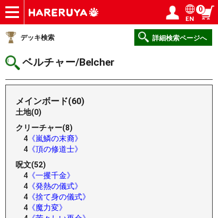
0
EN
ショップ
買取
記事
デッキ検索
デッキ構築
選手一覧
店舗一覧
イベント
ヘルプ
お問い合わせ
ログイン／会員登録
マイページ
デッキ検索
詳細検索ページへ
ベルチャー/Belcher
メインボード(60)
土地(0)
クリーチャー(8)
4
《嵐鱗の末裔》
4
《頂の修道士》
呪文(52)
4
《一攫千金》
4
《発熱の儀式》
4
《捨て身の儀式》
4
《魔力変》