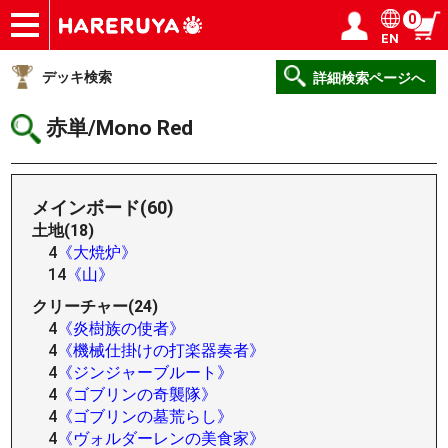
0
EN
ショップ
買取
記事
デッキ検索
デッキ構築
選手一覧
店舗一覧
イベント
ヘルプ
お問い合わせ
ログイン／会員登録
マイページ
デッキ検索
詳細検索ページへ
赤単/Mono Red
メインボード(60)
土地(18)
4
《大焼炉》
14
《山》
クリーチャー(24)
4
《炎樹族の使者》
4
《機械仕掛けの打楽器奏者》
4
《ジンジャーブルート》
4
《ゴブリンの奇襲隊》
4
《ゴブリンの墓荒らし》
4
《ヴォルダーレンの美食家》