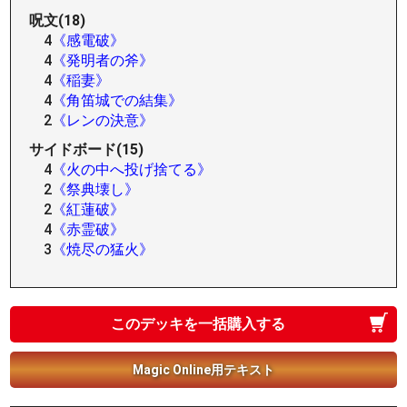
呪文(18)
4
《感電破》
4
《発明者の斧》
4
《稲妻》
4
《角笛城での結集》
2
《レンの決意》
サイドボード(15)
4
《火の中へ投げ捨てる》
2
《祭典壊し》
2
《紅蓮破》
4
《赤霊破》
3
《焼尽の猛火》
このデッキを一括購入する
Magic Online用テキスト