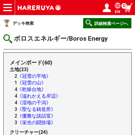
0
EN
ショップ
買取
記事
デッキ検索
デッキ構築
選手一覧
店舗一覧
イベント
ヘルプ
お問い合わせ
ログイン／会員登録
マイページ
デッキ検索
詳細検索ページへ
ボロスエネルギー/Boros Energy
メインボード(60)
土地(23)
2
《冠雪の平地》
1
《冠雪の山》
4
《乾燥台地》
4
《溢れかえる岸辺》
4
《湿地の干潟》
3
《聖なる鋳造所》
2
《優雅な談話室》
3
《栄光の闘技場》
クリーチャー(24)