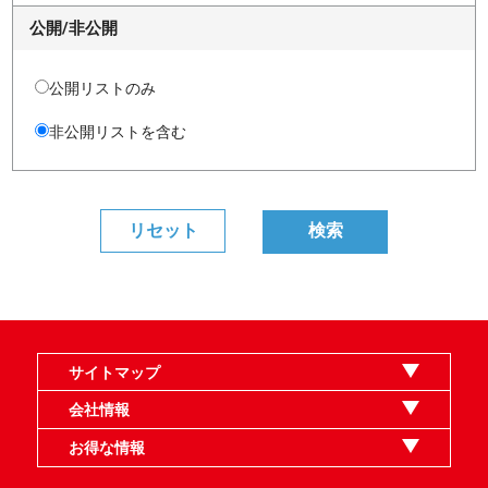
公開/非公開
公開リストのみ
非公開リストを含む
サイトマップ
オンラインショップ
買取
記事
選手一覧
デッキ検索
デッキ構築
イベント・大会
店舗のご案内
お問い合わせ
ヘルプ
FAQ
会社情報
利用規約
スタッフ募集
特定商取引法表示
個人情報保護指針
企業情報
お得な情報
晴れる屋X
晴れる屋チャンネル
MTGプロフィールを作ろう
MTG統率者診断アシスタント
「イベント開催の手引き」請求フォーム