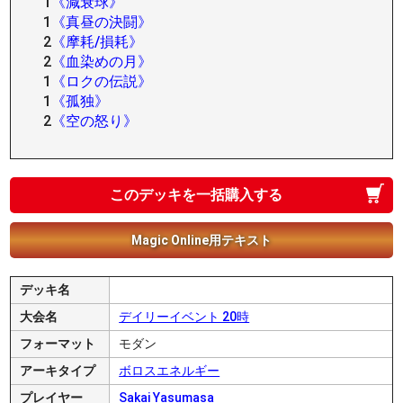
1
《減衰球》
1
《真昼の決闘》
2
《摩耗/損耗》
2
《血染めの月》
1
《ロクの伝説》
1
《孤独》
2
《空の怒り》
このデッキを一括購入する
Magic Online用テキスト
デッキ名
大会名
デイリーイベント 20時
フォーマット
モダン
アーキタイプ
ボロスエネルギー
プレイヤー
Sakai Yasumasa