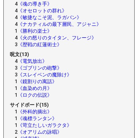
4
《魂の導き手》
4
《オセロットの群れ》
4
《敏捷なこそ泥、ラガバン》
4
《ナカティルの最下層民、アジャニ》
1
《勝利の楽士》
4
《火の怒りのタイタン、フレージ》
3
《歴戦の紅蓮術士》
呪文(13)
4
《電気放出》
3
《ゴブリンの砲撃》
3
《スレイベンの魔除け》
1
《鏡割りの寓話》
1
《血染めの月》
1
《ロクの伝説》
サイドボード(15)
1
《外科的摘出》
1
《魂標ランタン》
1
《苛立たしいガラクタ》
2
《オアリムの詠唱》