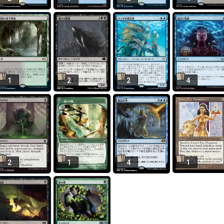
1
2
2
4
2
1
4
1