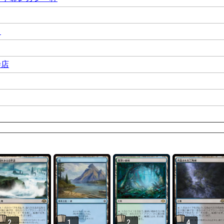
イ
寺店
2
1
2
4