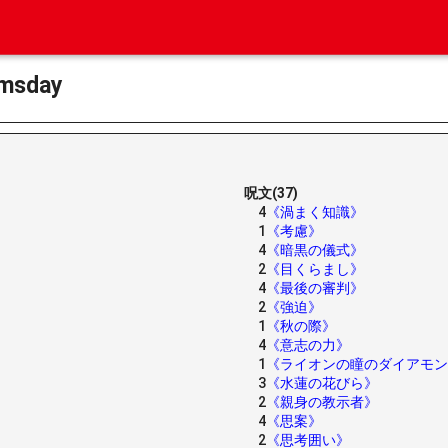
sday
呪文(37)
4
《渦まく知識》
1
《考慮》
4
《暗黒の儀式》
2
《目くらまし》
4
《最後の審判》
2
《強迫》
1
《秋の際》
4
《意志の力》
1
《ライオンの瞳のダイアモン
3
《水蓮の花びら》
2
《親身の教示者》
4
《思案》
2
《思考囲い》