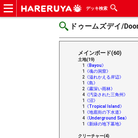
デッキ検索
ショップ
買取
記事
デッキ検索
デッキ構築
選手一覧
店舗一覧
イベント
ヘルプ
お問い合わせ
ドゥームズデイ/Doom
メインボード(60)
土地(19)
1
《Bayou》
1
《魂の洞窟》
2
《溢れかえる岸辺》
1
《島》
2
《霧深い雨林》
4
《汚染された三角州》
1
《沼》
1
《Tropical Island》
1
《地底街の下水道》
4
《Underground Sea》
1
《新緑の地下墓地》
クリーチャー(4)