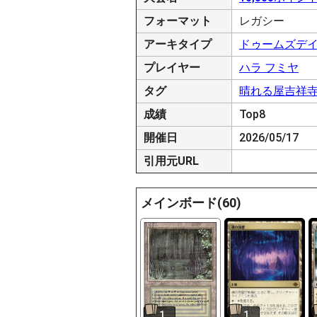
フォーマット
レガシー
アーキタイプ
ドゥームズデ
プレイヤー
ハラ フミヤ
タグ
晴れる屋吉祥
成績
Top8
開催日
2026/05/17
引用元URL
メインボード(60)
1
1