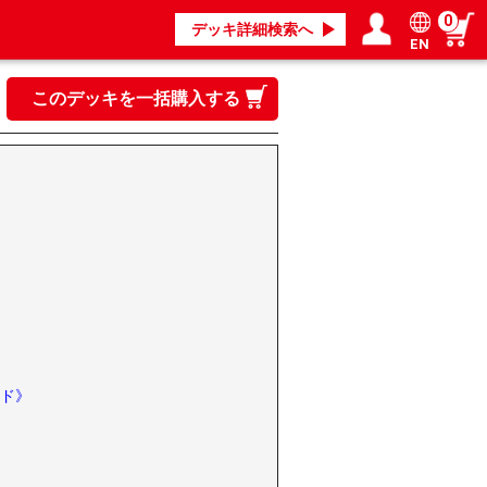
0
デッキ詳細検索へ
EN
ログイン／会員登録
マイページ
このデッキを一括購入する
ド》