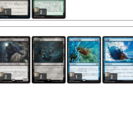
1
2
2
2
1
2