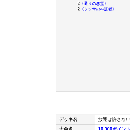
2
《通りの悪霊》
2
《タッサの神託者》
デッキ名
放逐は許さな
大会名
10,000ポイ