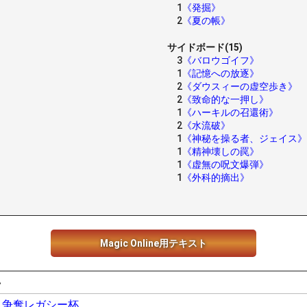
1
《発掘》
2
《夏の帳》
サイドボード(15)
3
《バロウゴイフ》
1
《記憶への放逐》
2
《ダウスィーの虚空歩き》
2
《致命的な一押し》
1
《ハーキルの召還術》
2
《水流破》
1
《神秘を操る者、ジェイス》
1
《精神壊しの罠》
1
《虚無の呪文爆弾》
1
《外科的摘出》
Magic Online用テキスト
い
ント争奪レガシー杯