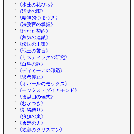
1
《水蓮の花びら》
1
《汚物の雨》
1
《精神的つまづき》
1
《法務官の掌握》
1
《汚れた契約》
1
《蒸気の連鎖》
1
《伝国の玉璽》
1
《戦士の誓言》
1
《リスティックの研究》
1
《白鳥の歌》
1
《ディミーアの印鑑》
1
《思考停止》
1
《オパールのモックス》
1
《モックス・ダイアモンド》
1
《陰謀団の儀式》
1
《むかつき》
1
《計略縛り》
1
《狼狽の嵐》
1
《否定の力》
1
《独創のタリスマン》