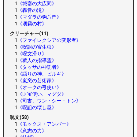
1
《城塞の大広間》
1
《轟音の滝》
1
《マダラの鉤爪門》
1
《湧霧の村》
クリーチャー(11)
1
《ファイレクシアの変形者》
1
《呪詛の寄生虫》
1
《呪文滑り》
1
《猿人の指導霊》
1
《タッサの神託者》
1
《語りの神、ビルギ》
1
《嵐窯の芸術家》
1
《オークの弓使い》
1
《財宝使い、マグダ》
1
《司書、ワン・シー・トン》
1
《呪詛の壊し屋》
呪文(58)
1
《モックス・アンバー》
1
《意志の力》