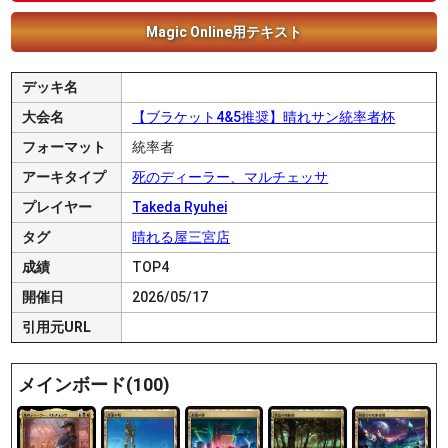
Magic Online用テキスト
デッキ名
大会名
【ブラケット4&5推奨】晴れサン統率者杯
フォーマット
統率者
アーキタイプ
死のディーラー、マルチェッサ
プレイヤー
Takeda Ryuhei
タグ
晴れる屋三宮店
成績
TOP4
開催日
2026/05/17
引用元URL
メインボード(100)