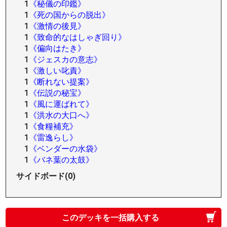
1
《秘儀の印鑑》
1
《死の国からの脱出》
1
《激情の後見》
1
《致命的なはしゃぎ回り》
1
《偏向はたき》
1
《ジェスカの意志》
1
《激しい叱責》
1
《断れない提案》
1
《伝説の秘宝》
1
《風に運ばれて》
1
《洪水の大口へ》
1
《食糧補充》
1
《雷逸らし》
1
《ベンダーの水袋》
1
《バネ葉の太鼓》
サイドボード(0)
このデッキを一括購入する