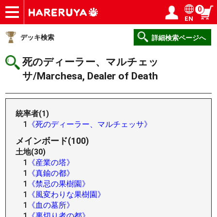
0
EN
ショップ
買取
記事
デッキ検索
デッキ構築
選手一覧
店舗一覧
イベント
ヘルプ
お問い合わせ
ログイン／会員登録
マイページ
デッキ検索
詳細検索ページへ
死のディーラー、マルチェッ
サ/Marchesa, Dealer of Death
統率者(1)
1
《死のディーラー、マルチェッサ》
メインボード(100)
土地(30)
1
《産業の塔》
1
《真鍮の都》
1
《禁忌の果樹園》
1
《風変わりな果樹園》
1
《血の墓所》
1
《裏切り者の都》