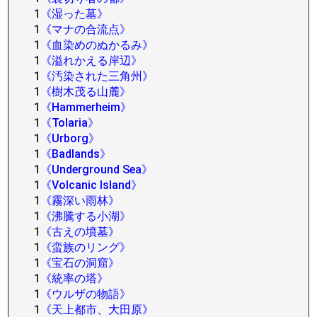
1
《湿った墓》
1
《マナの合流点》
1
《血染めのぬかるみ》
1
《溢れかえる岸辺》
1
《汚染された三角州》
1
《樹木茂る山麓》
1
《Hammerheim》
1
《Tolaria》
1
《Urborg》
1
《Badlands》
1
《Underground Sea》
1
《Volcanic Island》
1
《霧深い雨林》
1
《沸騰する小湖》
1
《古えの墳墓》
1
《蛮族のリング》
1
《宝石の洞窟》
1
《統率の塔》
1
《ウルザの物語》
1
《天上都市、大田原》