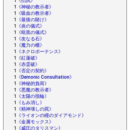
1
《払拭》
1
《神秘の教示者》
1
《吸血の教示者》
1
《最後の賭け》
1
《炎の儀式》
1
《暗黒の儀式》
1
《友なる石》
1
《魔力の櫃》
1
《ネクロポーテンス》
1
《紅蓮破》
1
《赤霊破》
1
《否定の契約》
1
《Demonic Consultation》
1
《神秘的負荷》
1
《悪魔の教示者》
1
《太陽の指輪》
1
《もみ消し》
1
《精神壊しの罠》
1
《ライオンの瞳のダイアモンド》
1
《金属モックス》
1
《威圧のタリスマン》