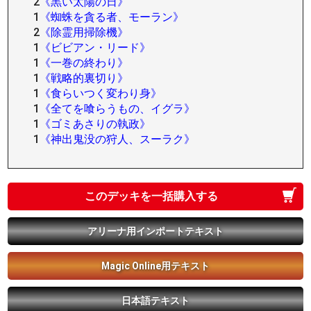
2
《黒い太陽の日》
1
《蜘蛛を貪る者、モーラン》
2
《除霊用掃除機》
1
《ビビアン・リード》
1
《一巻の終わり》
1
《戦略的裏切り》
1
《食らいつく変わり身》
1
《全てを喰らうもの、イグラ》
1
《ゴミあさりの執政》
1
《神出鬼没の狩人、スーラク》
このデッキを一括購入する
アリーナ用インポートテキスト
Magic Online用テキスト
日本語テキスト