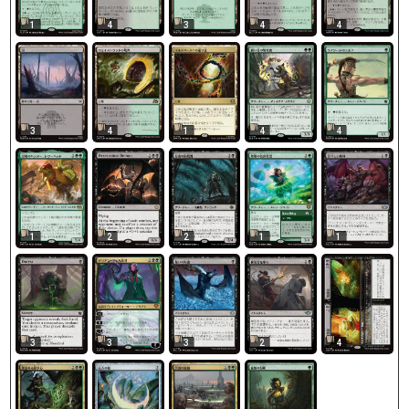
1
4
3
4
4
3
4
1
4
4
1
2
2
1
1
3
3
3
2
4