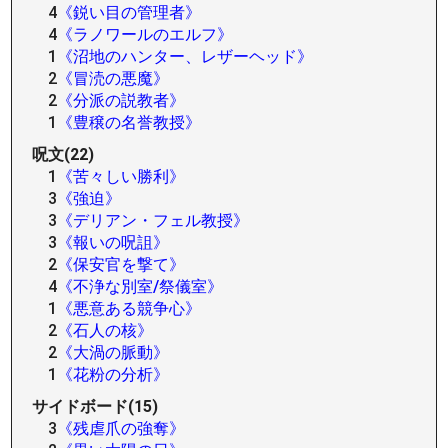
4
《鋭い目の管理者》
4
《ラノワールのエルフ》
1
《沼地のハンター、レザーヘッド》
2
《冒涜の悪魔》
2
《分派の説教者》
1
《豊穣の名誉教授》
呪文(22)
1
《苦々しい勝利》
3
《強迫》
3
《デリアン・フェル教授》
3
《報いの呪詛》
2
《保安官を撃て》
4
《不浄な別室/祭儀室》
1
《悪意ある競争心》
2
《石人の核》
2
《大渦の脈動》
1
《花粉の分析》
サイドボード(15)
3
《残虐爪の強奪》