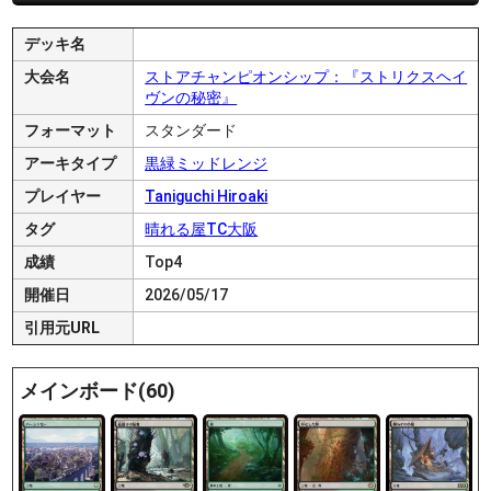
デッキ名
大会名
ストアチャンピオンシップ：『ストリクスヘイ
ヴンの秘密』
フォーマット
スタンダード
アーキタイプ
黒緑ミッドレンジ
プレイヤー
Taniguchi Hiroaki
タグ
晴れる屋TC大阪
成績
Top4
開催日
2026/05/17
引用元URL
メインボード(60)