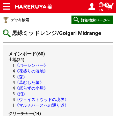
0
EN
ショップ
買取
記事
デッキ検索
デッキ構築
選手一覧
店舗一覧
イベント
ヘルプ
お問い合わせ
ログイン／会員登録
マイページ
デッキ検索
詳細検索ページへ
黒緑ミッドレンジ/Golgari Midrange
メインボード(60)
土地(24)
1
《バーシンセー》
4
《花盛りの湿地》
3
《森》
4
《草むした墓》
4
《眠らずの小屋》
3
《沼》
4
《ウェイストウッドの境界》
1
《マルチバースへの通り道》
クリーチャー(14)