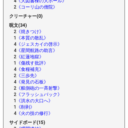
4
《大図書棟の大ホール》
2
《コーリ山の僧院》
クリーチャー(0)
呪文(34)
2
《焼きつけ》
1
《本質の散乱》
4
《ジェスカイの啓示》
4
《星間航路の助言》
2
《紅蓮地獄》
1
《傷残す批評》
4
《食糧補充》
2
《三歩先》
4
《発見の石板》
2
《舷側砲の一斉射撃》
2
《フラッシュバック》
1
《洪水の大口へ》
1
《削剥》
4
《火の技の修行》
サイドボード(15)