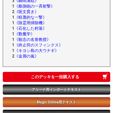
3
《瞬間凍結》
1
《舷側砲の一斉射撃》
2
《呪文貫き》
1
《軽蔑的な一撃》
1
《除霊用掃除機》
1
《石化した村落》
1
《数魔学》
1
《観念の名誉教授》
1
《終止符のスフィンクス》
1
《キヨシ島の大ウナギ》
2
《金屑の嵐》
このデッキを一括購入する
アリーナ用インポートテキスト
Magic Online用テキスト