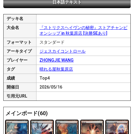
日本語テキスト
デッキ名
大会名
『ストリクスヘイヴンの秘密』ストアチャンピ
オンシップ in 秋葉原店 [決勝SEあり]
フォーマット
スタンダード
アーキタイプ
ジェスカイコントロール
プレイヤー
ZHONGJIE WANG
タグ
晴れる屋秋葉原店
成績
Top4
開催日
2026/05/16
引用元URL
メインボード(60)