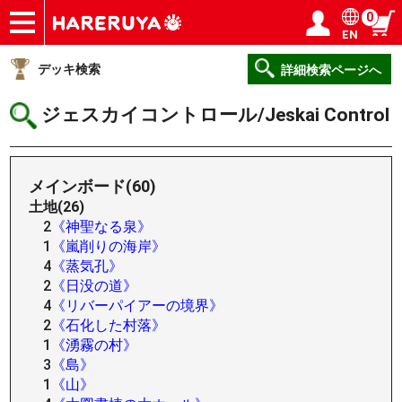
0
EN
ショップ
買取
記事
デッキ検索
デッキ構築
選手一覧
店舗一覧
イベント
ヘルプ
お問い合わせ
ログイン／会員登録
マイページ
デッキ検索
詳細検索ページへ
ジェスカイコントロール/Jeskai Control
メインボード(60)
土地(26)
2
《神聖なる泉》
1
《嵐削りの海岸》
4
《蒸気孔》
2
《日没の道》
4
《リバーパイアーの境界》
2
《石化した村落》
1
《湧霧の村》
3
《島》
1
《山》