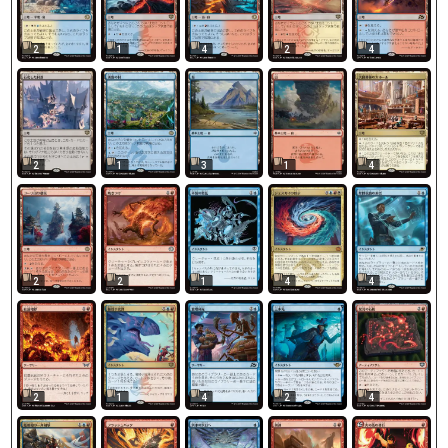
2
1
4
2
4
2
1
3
1
4
2
2
1
4
4
2
1
4
2
4