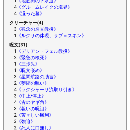
1
《地底街の下水道》
4
《グルームレイクの境界》
4
《湿った墓》
クリーチャー(4)
3
《観念の名誉教授》
1
《ルクサの体現、サブ＝スネン》
呪文(31)
1
《デリアン・フェル教授》
2
《緊急の検死》
1
《三歩先》
1
《呪文嵌め》
3
《星間航路の助言》
2
《萎縮の呪い》
4
《ラクシャーサ流取り引き》
3
《中止/停止》
4
《古のヤギ角》
3
《報いの呪詛》
2
《苦々しい勝利》
3
《強迫》
2
《死人に口無し》