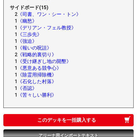
サイドボード(15)
2
《司書、ワン・シー・トン》
1
《幽愁》
1
《デリアン・フェル教授》
1
《三歩先》
1
《強迫》
1
《報いの呪詛》
2
《戦略的裏切り》
1
《受け継ぎし地の開墾》
1
《悪意ある競争心》
1
《除霊用掃除機》
1
《石化した村落》
1
《否認》
1
《苦々しい勝利》
このデッキを一括購入する
アリーナ用インポートテキスト