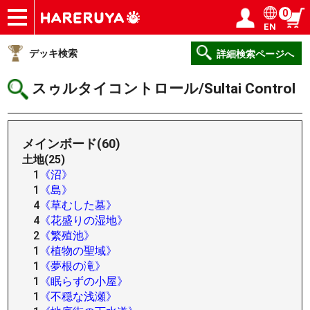
0
EN
ショップ
買取
記事
デッキ検索
デッキ構築
選手一覧
店舗一覧
イベント
ヘルプ
お問い合わせ
ログイン／会員登録
マイページ
デッキ検索
詳細検索ページへ
スゥルタイコントロール/Sultai Control
メインボード(60)
土地(25)
1
《沼》
1
《島》
4
《草むした墓》
4
《花盛りの湿地》
2
《繁殖池》
1
《植物の聖域》
1
《夢根の滝》
1
《眠らずの小屋》
1
《不穏な浅瀬》