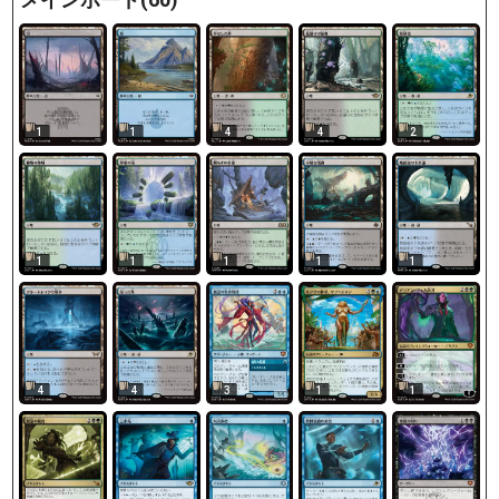
1
1
4
4
2
1
1
1
1
1
4
4
3
1
1