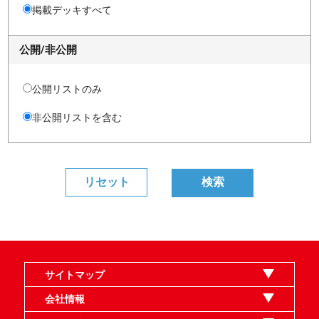
掲載デッキすべて
公開/非公開
公開リストのみ
非公開リストを含む
サイトマップ
オンラインショップ
買取
記事
選手一覧
デッキ検索
デッキ構築
イベント・大会
店舗のご案内
お問い合わせ
ヘルプ
FAQ
会社情報