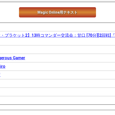
Magic Online用テキスト
ブラケット2】13時コマンダー交流会：甘口 [70分][2回戦]『盛り
gerous Gamer
iro
店