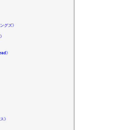
ングズ》
》
 Dead》
ス》