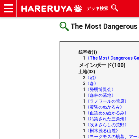
デッキ検索
ショップ
買取
記事
デッキ検索
デッキ構築
選手一覧
店舗一覧
イベント
ヘルプ
お問い合わせ
The Most Dangerous
統率者(1)
1
《The Most Dangerous G
メインボード(100)
土地(33)
2
《沼》
3
《森》
1
《発明博覧会》
1
《森林の墓地》
1
《ラノワールの荒原》
1
《黄昏のぬかるみ》
1
《血染めのぬかるみ》
1
《汚染された三角州》
1
《吹きさらしの荒野》
1
《樹木茂る山麓》
1
《ヨーグモスの墳墓、アー