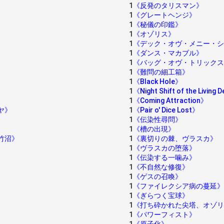
1
《反発のタリスマン》
1
《グレートヘンジ》
1
《秘儀の印鑑》
1
《オゾリス》
1
《デック・オヴ・メニー・シ
1
《ダンス・マカブル》
1
《バッグ・オヴ・トリックス
1
《難問の細工箱》
1
《Black Hole》
1
《Night Shift of the Living
1
《Coming Attraction》
ヤ》
1
《Pair o' Dice Lost》
1
《伝染性尋問》
1
《槽の出現》
竹沼》
1
《裏切りの棘、ヴラスカ》
1
《ヴラスカの堕落》
1
《伝染する一噛み》
1
《不自然な修復》
1
《ゲスの召喚》
1
《ファイレクシア病の蔓延》
1
《ぎらつく宝球》
1
《打ち砕かれた尖塔、オゾリ
1
《パワーフィスト》