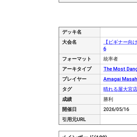
デッキ名
大会名
【ビギナー向け・
6
フォーマット
統率者
アーキタイプ
The Most Dan
プレイヤー
Amagai Masah
タグ
晴れる屋大宮
成績
勝利
開催日
2026/05/16
引用元URL