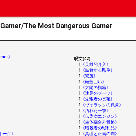
 Gamer/The Most Dangerous Gamer
amer》
呪文(42)
1
《英雄的介入》
1
《鼓舞する彫像》
1
《繁茂》
1
《頭蓋囲い》
1
《太陽の指輪》
1
《速足のブーツ》
1
《先駆者の長靴》
1
《ヴォラックの戦角》
1
《汚れた一撃》
1
《伝染病エンジン》
1
《生体融合外骨格》
1
《暗殺者の戦利品》
ボーグ》
1
《真理と正義の剣》