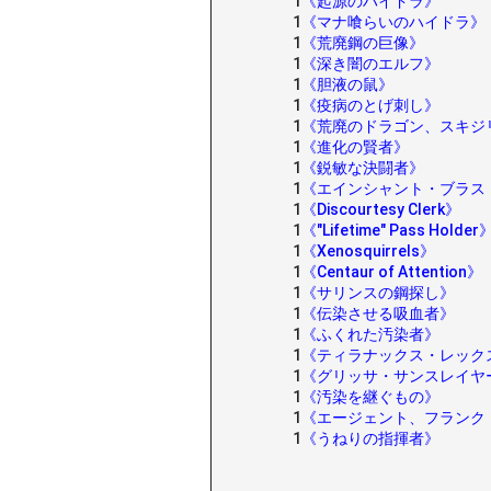
1
《起源のハイドラ》
1
《マナ喰らいのハイドラ》
1
《荒廃鋼の巨像》
1
《深き闇のエルフ》
1
《胆液の鼠》
1
《疫病のとげ刺し》
1
《荒廃のドラゴン、スキジ
1
《進化の賢者》
1
《鋭敏な決闘者》
1
《エインシャント・ブラス
1
《Discourtesy Clerk》
1
《"Lifetime" Pass Holder
1
《Xenosquirrels》
1
《Centaur of Attention》
1
《サリンスの鋼探し》
1
《伝染させる吸血者》
1
《ふくれた汚染者》
1
《ティラナックス・レック
1
《グリッサ・サンスレイヤ
1
《汚染を継ぐもの》
1
《エージェント、フランク
1
《うねりの指揮者》