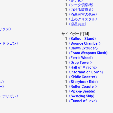
1
《原子化》
1
《シータ偵察機》
1
《力漲る腹拵え》
1
《漆黒洞穴の包囲》
1
《土のクリスタル》
1
《惑星共生》
リクス》
サイドボード(14)
1
《Balloon Stand》
・ドラゴン》
1
《Bounce Chamber》
1
《Clown Extruder》
》
1
《Foam Weapons Kiosk》
1
《Ferris Wheel》
1
《Drop Tower》
1
《Hall of Mirrors》
1
《Information Booth》
1
《Kiddie Coaster》
ス》
1
《Storybook Ride》
ー》
1
《Roller Coaster》
1
《Pick-a-Beeble》
・ホリガン》
1
《Swinging Ship》
1
《Tunnel of Love》