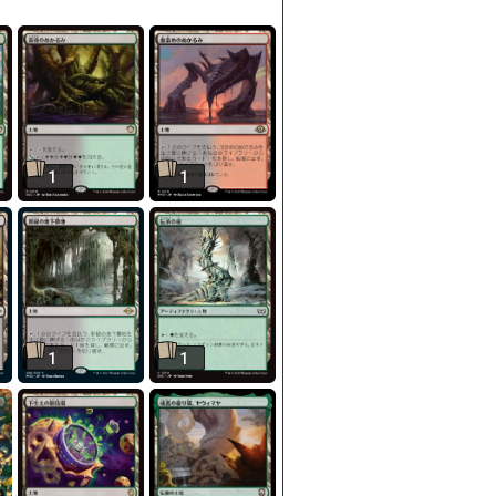
1
1
1
1