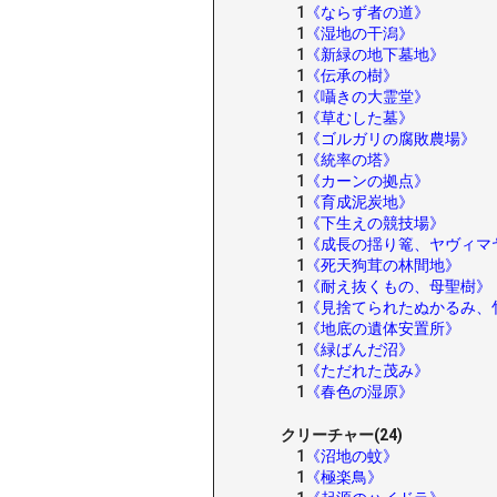
1
《ならず者の道》
1
《湿地の干潟》
1
《新緑の地下墓地》
1
《伝承の樹》
1
《囁きの大霊堂》
1
《草むした墓》
1
《ゴルガリの腐敗農場》
1
《統率の塔》
1
《カーンの拠点》
1
《育成泥炭地》
1
《下生えの競技場》
1
《成長の揺り篭、ヤヴィマ
1
《死天狗茸の林間地》
1
《耐え抜くもの、母聖樹》
1
《見捨てられたぬかるみ、
1
《地底の遺体安置所》
1
《緑ばんだ沼》
1
《ただれた茂み》
1
《春色の湿原》
クリーチャー(24)
1
《沼地の蚊》
1
《極楽鳥》