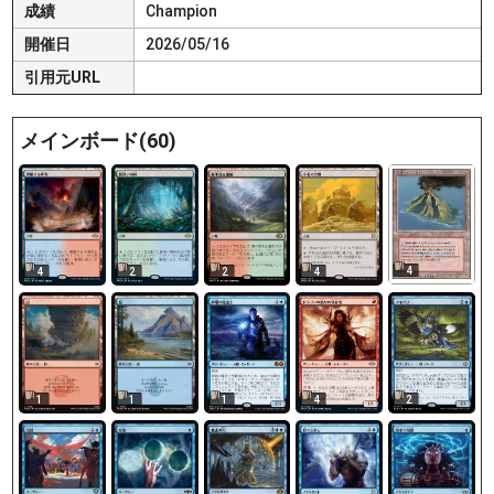
成績
Champion
開催日
2026/05/16
引用元URL
メインボード(60)
4
4
2
2
4
1
1
1
4
2