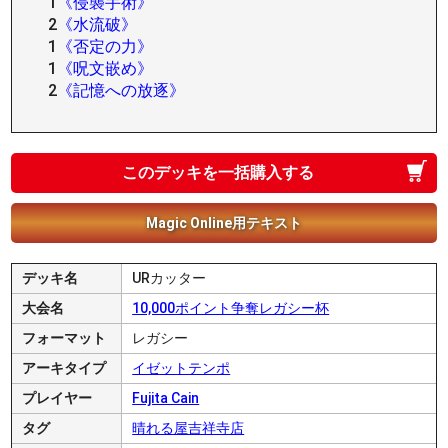
1
《侵襲手術》
2
《水流破》
1
《否定の力》
1
《呪文嵌め》
2
《記憶への放逐》
このデッキを一括購入する
Magic Online用テキスト
デッキ名
URカッター
大会名
10,000ポイント争奪レガシー杯
フォーマット
レガシー
アーキタイプ
イゼットテンポ
プレイヤー
Fujita Cain
タグ
晴れる屋吉祥寺店