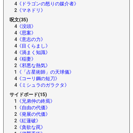
4
《ドラゴンの怒りの媒介者》
2
《マネドリ》
呪文(35)
4
《没頭》
4
《思案》
4
《意志の力》
4
《目くらまし》
4
《渦まく知識》
4
《稲妻》
2
《邪悪な熱気》
1
《「占星術師」の天球儀》
4
《コーリ鋼の短刀》
4
《ミシュラのガラクタ》
サイドボード(15)
1
《兄弟仲の終焉》
1
《自由の代価》
2
《発展の代価》
2
《紅蓮破》
2
《貪欲な罠》