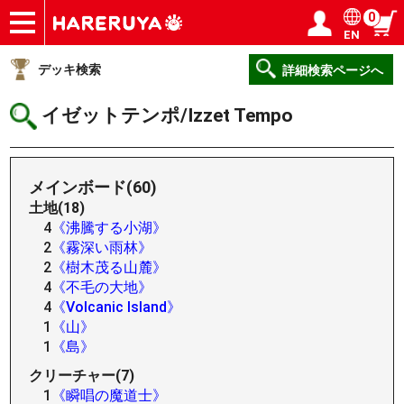
0
EN
ショップ
買取
記事
デッキ検索
デッキ構築
選手一覧
店舗一覧
イベント
ヘルプ
お問い合わせ
ログイン／会員登録
マイページ
デッキ検索
詳細検索ページへ
イゼットテンポ/Izzet Tempo
メインボード(60)
土地(18)
4
《沸騰する小湖》
2
《霧深い雨林》
2
《樹木茂る山麓》
4
《不毛の大地》
4
《Volcanic Island》
1
《山》
1
《島》
クリーチャー(7)
1
《瞬唱の魔道士》