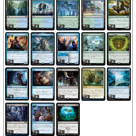
4
4
2
1
4
4
1
1
4
4
4
4
3
1
1
1
2
1