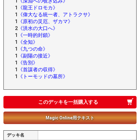
1
《深淵への覗き込み》
1
《龍王ドロモカ》
1
《偉大なる統一者、アトラクサ》
1
《原初の災厄、ザカマ》
2
《洪水の大口へ》
1
《一時的封鎖》
1
《全知》
1
《九つの命》
1
《副陽の接近》
1
《告別》
1
《首謀者の収得》
1
《トーモッドの墓所》
このデッキを一括購入する
Magic Online用テキスト
デッキ名