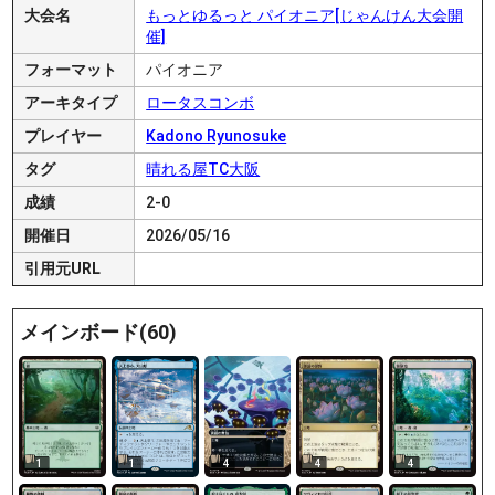
大会名
もっとゆるっと パイオニア[じゃんけん大会開
催]
フォーマット
パイオニア
アーキタイプ
ロータスコンボ
プレイヤー
Kadono Ryunosuke
タグ
晴れる屋TC大阪
成績
2-0
開催日
2026/05/16
引用元URL
メインボード(60)
1
1
4
4
4