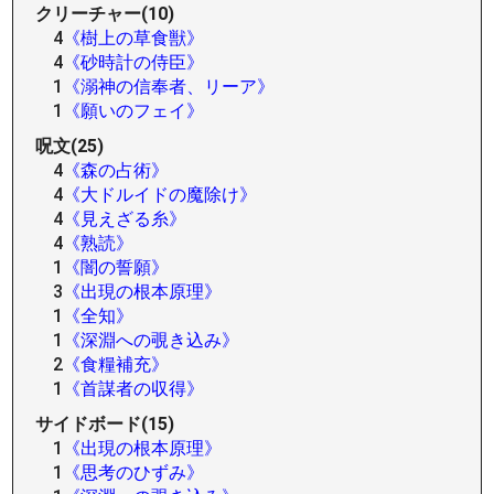
クリーチャー(10)
4
《樹上の草食獣》
4
《砂時計の侍臣》
1
《溺神の信奉者、リーア》
1
《願いのフェイ》
呪文(25)
4
《森の占術》
4
《大ドルイドの魔除け》
4
《見えざる糸》
4
《熟読》
1
《闇の誓願》
3
《出現の根本原理》
1
《全知》
1
《深淵への覗き込み》
2
《食糧補充》
1
《首謀者の収得》
サイドボード(15)
1
《出現の根本原理》
1
《思考のひずみ》