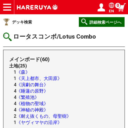
0
EN
ショップ
買取
記事
デッキ検索
デッキ構築
選手一覧
店舗一覧
イベント
ヘルプ
お問い合わせ
ログイン／会員登録
マイページ
デッキ検索
詳細検索ページへ
ロータスコンボ/Lotus Combo
メインボード(60)
土地(25)
1
《森》
1
《天上都市、大田原》
4
《演劇の舞台》
4
《睡蓮の原野》
4
《繁殖池》
4
《植物の聖域》
4
《神秘の神殿》
2
《耐え抜くもの、母聖樹》
1
《ヤヴィマヤの沿岸》