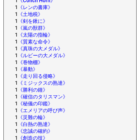
1
《Conch Horn》
1
《レンの書庫》
1
《土地税》
1
《剣を鍬に》
1
《嵐の獣群》
1
《太陽の指輪》
1
《質素な命令》
1
《真珠の大メダル》
1
《ルビーの大メダル》
1
《巻物棚》
1
《暴動》
1
《走り回る侵略》
1
《ミジックスの熟達》
1
《勝利の鐘》
1
《確信のタリスマン》
1
《秘儀の印鑑》
1
《エメリアの呼び声》
1
《災難の輪》
1
《白熱の熟達》
1
《忠誠の確約》
1
《創造の技》