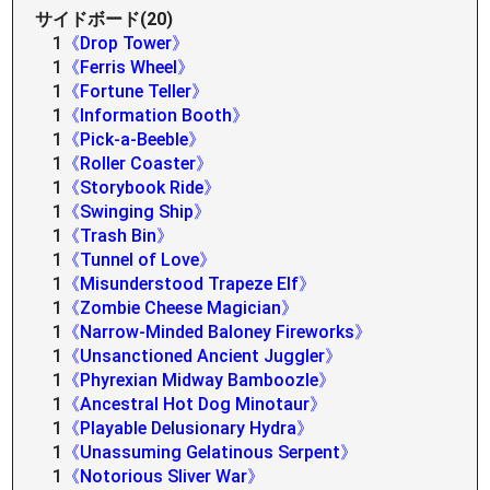
サイドボード(20)
1
《Drop Tower》
1
《Ferris Wheel》
1
《Fortune Teller》
1
《Information Booth》
1
《Pick-a-Beeble》
1
《Roller Coaster》
1
《Storybook Ride》
1
《Swinging Ship》
1
《Trash Bin》
1
《Tunnel of Love》
1
《Misunderstood Trapeze Elf》
1
《Zombie Cheese Magician》
1
《Narrow-Minded Baloney Fireworks》
1
《Unsanctioned Ancient Juggler》
1
《Phyrexian Midway Bamboozle》
1
《Ancestral Hot Dog Minotaur》
1
《Playable Delusionary Hydra》
1
《Unassuming Gelatinous Serpent》
1
《Notorious Sliver War》