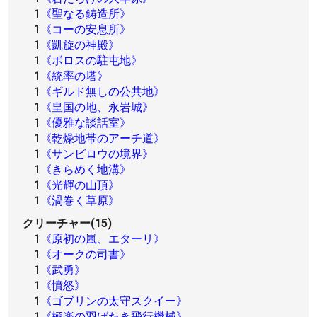
1
《聖なる鋳造所》
1
《コーの安息所》
1
《凱旋の神殿》
1
《ボロスの駐屯地》
1
《統率の塔》
1
《ギルド無しの公共地》
1
《皇国の地、永岩城》
1
《優雅な談話室》
1
《乾燥地帯のアーチ道》
1
《サンビロウの境界》
1
《きらめく地溝》
1
《光輝の山頂》
1
《渦巻く草原》
クリーチャー(15)
1
《原初の嵐、エターリ》
1
《オークの司書》
1
《武勇》
1
《憤怒》
1
《ゴブリンの太守スクイー》
1
《極楽の羽ばたき飛行機械》