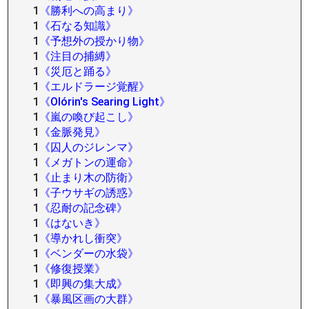
1
《勝利への高まり》
1
《石なる知識》
1
《予想外の授かり物》
1
《注目の捕縛》
1
《災厄と踊る》
1
《エルドラージ覚醒》
1
《Olórin's Searing Light》
1
《嵐の喚び起こし》
1
《金脈発見》
1
《囚人のジレンマ》
1
《メガトンの運命》
1
《止まり木の防衛》
1
《子ウサギの誘惑》
1
《忍耐の記念碑》
1
《はないき》
1
《導かれし衝突》
1
《ベンダーの水袋》
1
《修復授業》
1
《即興の集大成》
1
《暴風区画の大群》