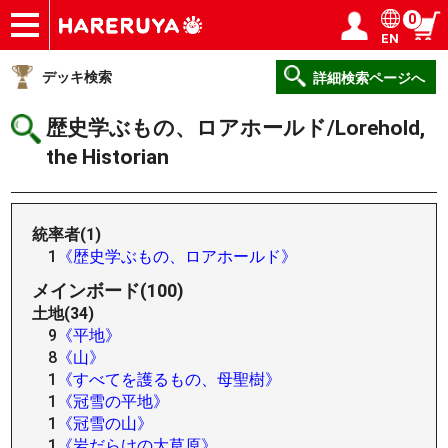
0
EN
ショップ
買取
記事
デッキ検索
デッキ構築
選手一覧
店舗一覧
イベント
ヘルプ
お問い合わせ
ログイン／会員登録
マイページ
デッキ検索
詳細検索ページへ
歴史学ぶもの、ロアホールド/Lorehold,
the Historian
統率者(1)
1
《歴史学ぶもの、ロアホールド》
メインボード(100)
土地(34)
9
《平地》
8
《山》
1
《すべてを護るもの、母聖樹》
1
《冠雪の平地》
1
《冠雪の山》
1
《岩だらけの大草原》