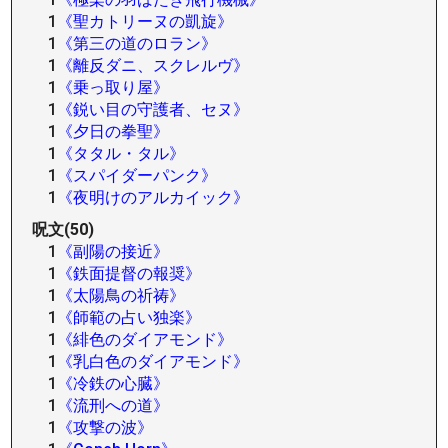
1
《聖カトリーヌの凱旋》
1
《第三の道のロラン》
1
《離反ダニ、スクレルヴ》
1
《乗っ取り屋》
1
《鋭い目の守護者、セヌ》
1
《夕日の拳聖》
1
《タタル・タル》
1
《スパイダーパンク》
1
《夜明けのアルカイック》
呪文(50)
1
《副陽の接近》
1
《鉄面提督の報奨》
1
《太陽鳥の祈祷》
1
《師範の占い独楽》
1
《緋色のダイアモンド》
1
《乳白色のダイアモンド》
1
《冷鉄の心臓》
1
《流刑への道》
1
《攻撃の波》