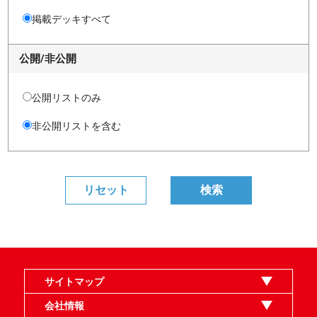
掲載デッキすべて
公開/非公開
公開リストのみ
非公開リストを含む
サイトマップ
オンラインショップ
買取
記事
選手一覧
デッキ検索
デッキ構築
イベント・大会
店舗のご案内
お問い合わせ
ヘルプ
FAQ
会社情報