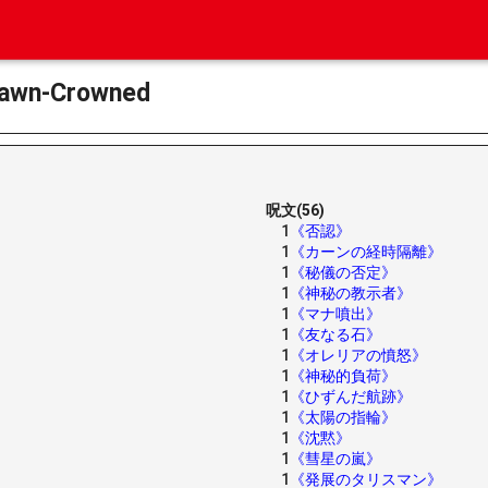
wn-Crowned
呪文(56)
1
《否認》
1
《カーンの経時隔離》
1
《秘儀の否定》
1
《神秘の教示者》
1
《マナ噴出》
1
《友なる石》
1
《オレリアの憤怒》
1
《神秘的負荷》
1
《ひずんだ航跡》
1
《太陽の指輪》
1
《沈黙》
1
《彗星の嵐》
1
《発展のタリスマン》