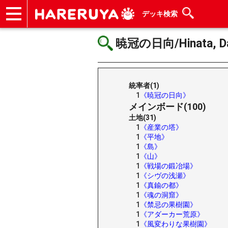
デッキ検索
ショップ
買取
記事
デッキ検索
デッキ構築
選手一覧
店舗一覧
イベント
ヘルプ
お問い合わせ
暁冠の日向/Hinata, Da
統率者(1)
1
《暁冠の日向》
メインボード(100)
土地(31)
1
《産業の塔》
1
《平地》
1
《島》
1
《山》
1
《戦場の鍛冶場》
1
《シヴの浅瀬》
1
《真鍮の都》
1
《魂の洞窟》
1
《禁忌の果樹園》
1
《アダーカー荒原》
1
《風変わりな果樹園》