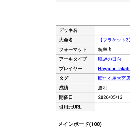
デッキ名
大会名
【ブラケット3】大
フォーマット
統率者
アーキタイプ
暁冠の日向
プレイヤー
Hayashi Takah
タグ
晴れる屋大宮
成績
勝利
開催日
2026/05/13
引用元URL
メインボード(100)