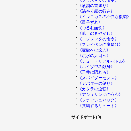
1
《プリズマリの命令》
1
《液鋼の首飾り》
1
《渦巻く霧の行進》
1
《イレニカスの不快な複製》
1
《量子ずれ》
1
《つるむ面倒》
1
《逃走のまやかし》
1
《コジレックの命令》
1
《スレイベンの魔除け》
1
《朦朧への没入》
1
《洪水の大口へ》
1
《チュートリアルバトル》
1
《ルイゾワの献身》
1
《天井に隠れろ》
1
《スパイダーセンス》
1
《アバターの怒り》
1
《カタラの逆転》
1
《アシュリングの命令》
1
《フラッシュバック》
1
《共鳴するリュート》
サイドボード(0)