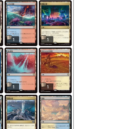
1
1
1
1