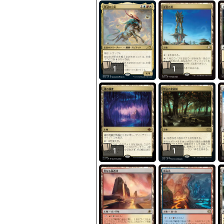
1
1
1
1