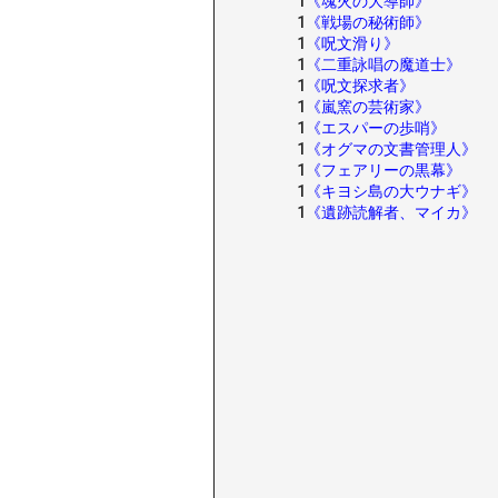
1
《魂火の大導師》
1
《戦場の秘術師》
1
《呪文滑り》
1
《二重詠唱の魔道士》
1
《呪文探求者》
1
《嵐窯の芸術家》
1
《エスパーの歩哨》
1
《オグマの文書管理人》
1
《フェアリーの黒幕》
1
《キヨシ島の大ウナギ》
1
《遺跡読解者、マイカ》