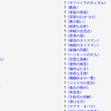
1
《サファイアの大メダル》
1
《断絶》
1
《使徒の祝福》
1
《現実のひきつけ》
1
《豚の呪い》
1
《綿密な分析》
1
《神秘の合流点》
1
《思考の器》
1
《確信のタリスマン》
1
《独創のタリスマン》
1
《秘儀の印鑑》
1
《ヘリオッドの介入》
ム》
1
《完璧な策略》
1
《激情の後見》
1
《偏向はたき》
1
《崇高な天啓》
1
《髑髏砕きの一撃》
1
《ジェスカの意志》
》
1
《魂火の噴火》
1
《再造形》
1
《方程式の求解》
1
《弾ける力》
1
《マグマ・オパス》