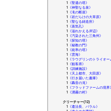
1
《聖遺の塔》
1
《神聖なる泉》
1
《滝の断崖》
1
《岩だらけの大草原》
1
《聖なる鋳造所》
1
《蒸気孔》
1
《溢れかえる岸辺》
1
《汚染された三角州》
1
《探知の塔》
1
《秘教の門》
1
《統率の塔》
1
《雲海》
1
《ラウグリンのトライオー
1
《観客席》
1
《訓練施設》
1
《天上都市、大田原》
1
《行き届いた書庫》
1
《轟音の滝》
1
《フラッドファームの境界
1
《湧霧の村》
クリーチャー(12)
1
《遵法長、バラル》