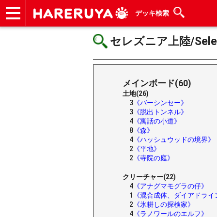
デッキ検索
ショップ
買取
記事
デッキ検索
デッキ構築
選手一覧
店舗一覧
イベント
ヘルプ
お問い合わせ
セレズニア上陸/Selesny
メインボード(60)
土地(26)
3
《バーシンセー》
3
《脱出トンネル》
4
《寓話の小道》
8
《森》
4
《ハッシュウッドの境界》
2
《平地》
2
《寺院の庭》
クリーチャー(22)
4
《アナグマモグラの仔》
1
《混合成体、ダイアドライ
2
《氷耕しの探検家》
4
《ラノワールのエルフ》