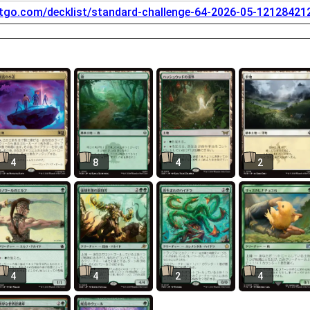
tgo.com/decklist/standard-challenge-64-2026-05-12128421
4
8
4
2
4
4
2
4