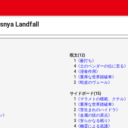
a Landfall
呪文(12)
1
《薮打ち》
4
《土のベンダーの位に至る》
4
《浸食作用》
1
《重厚な世界踏破車》
2
《蛇皮のヴェール》
サイドボード(15)
1
《マラメトの模範、クチル》
1
《重厚な世界踏破車》
2
《苔生まれのハイドラ》
ン》
1
《金属の技の原点》
3
《安らかなる眠り》
4
《幽霊による庇護》