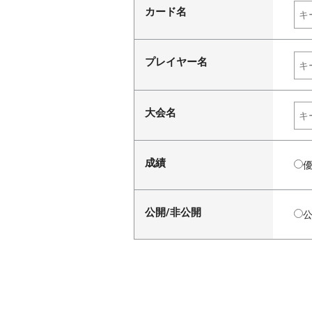
カード名
プレイヤー名
大会名
成績
公開/非公開