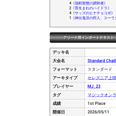
4
《強靭形態の調和者》
2
《苔生まれのハイドラ》
4
《サッズのヒナチョコボ》
1
《神出鬼没の狩人、スーラ
アリーナ用インポートテキスト
デッキ名
大会名
Standard Chall
フォーマット
スタンダード
アーキタイプ
セレズニア上
プレイヤー
MJ_23
タグ
マジックオン
成績
1st Place
開催日
2026/05/11