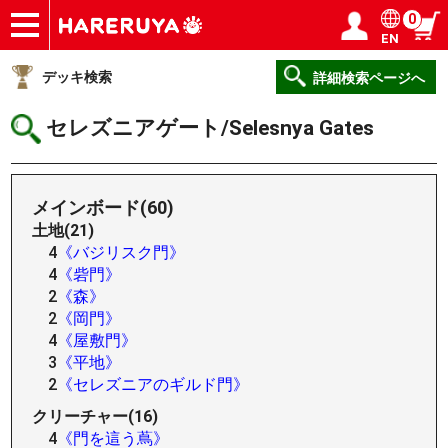
0
EN
ショップ
買取
記事
デッキ検索
デッキ構築
選手一覧
店舗一覧
イベント
ヘルプ
お問い合わせ
ログイン／会員登録
マイページ
デッキ検索
詳細検索ページへ
セレズニアゲート/Selesnya Gates
メインボード(60)
土地(21)
4
《バジリスク門》
4
《砦門》
2
《森》
2
《岡門》
4
《屋敷門》
3
《平地》
2
《セレズニアのギルド門》
クリーチャー(16)
4
《門を這う蔦》