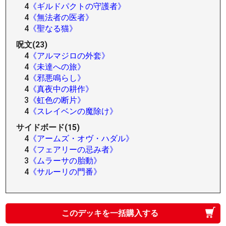
4
《ギルドパクトの守護者》
4
《無法者の医者》
4
《聖なる猫》
呪文(23)
4
《アルマジロの外套》
4
《未達への旅》
4
《邪悪鳴らし》
4
《真夜中の耕作》
3
《虹色の断片》
4
《スレイベンの魔除け》
サイドボード(15)
4
《アームズ・オヴ・ハダル》
4
《フェアリーの忌み者》
3
《ムラーサの胎動》
4
《サルーリの門番》
このデッキを一括購入する