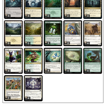
4
4
2
2
4
4
4
3
2
4
4
4
4
4
4
3
4