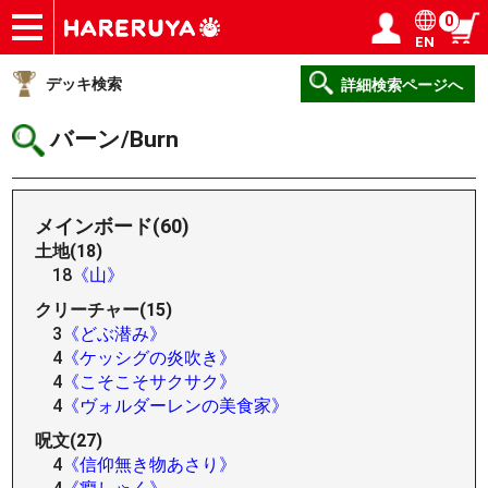
0
EN
ショップ
買取
記事
デッキ検索
デッキ構築
選手一覧
店舗一覧
イベント
ヘルプ
お問い合わせ
ログイン／会員登録
マイページ
デッキ検索
詳細検索ページへ
バーン/Burn
メインボード(60)
土地(18)
18
《山》
クリーチャー(15)
3
《どぶ潜み》
4
《ケッシグの炎吹き》
4
《こそこそサクサク》
4
《ヴォルダーレンの美食家》
呪文(27)
4
《信仰無き物あさり》