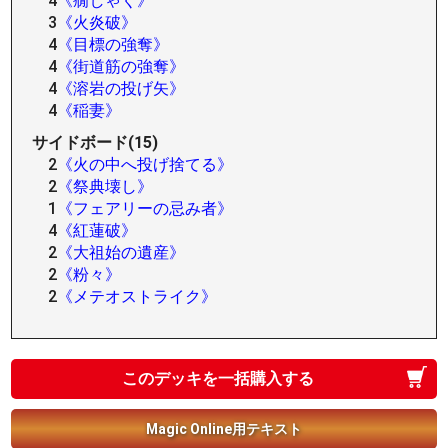
4
《癇しゃく》
3
《火炎破》
4
《目標の強奪》
4
《街道筋の強奪》
4
《溶岩の投げ矢》
4
《稲妻》
サイドボード(15)
2
《火の中へ投げ捨てる》
2
《祭典壊し》
1
《フェアリーの忌み者》
4
《紅蓮破》
2
《大祖始の遺産》
2
《粉々》
2
《メテオストライク》
このデッキを一括購入する
Magic Online用テキスト