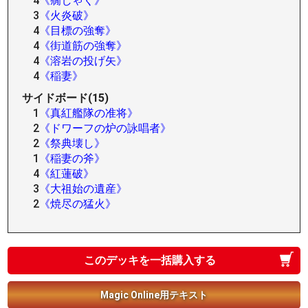
4
《癇しゃく》
3
《火炎破》
4
《目標の強奪》
4
《街道筋の強奪》
4
《溶岩の投げ矢》
4
《稲妻》
サイドボード(15)
1
《真紅艦隊の准将》
2
《ドワーフの炉の詠唱者》
2
《祭典壊し》
1
《稲妻の斧》
4
《紅蓮破》
3
《大祖始の遺産》
2
《焼尽の猛火》
このデッキを一括購入する
Magic Online用テキスト