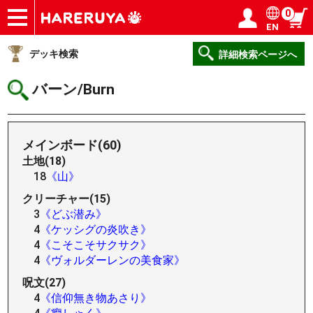
0
EN
ショップ
買取
記事
デッキ検索
デッキ構築
選手一覧
店舗一覧
イベント
ヘルプ
お問い合わせ
ログイン／会員登録
マイページ
デッキ検索
詳細検索ページへ
バーン/Burn
メインボード(60)
土地(18)
18
《山》
クリーチャー(15)
3
《どぶ潜み》
4
《ケッシグの炎吹き》
4
《こそこそサクサク》
4
《ヴォルダーレンの美食家》
呪文(27)
4
《信仰無き物あさり》