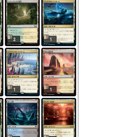
2
1
1
1