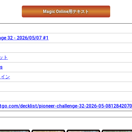
Magic Online用テキスト
nge 32 - 2026/05/07 #1
ット
s
ライン
tgo.com/decklist/pioneer-challenge-32-2026-05-0812842070