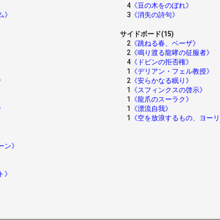
4
《豆の木をのぼれ》
ム》
3
《消失の詩句》
サイドボード(15)
2
《跳ねる春、ベーザ》
2
《鳴り渡る龍哮の征服者》
4
《ドビンの拒否権》
1
《デリアン・フェル教授》
》
2
《安らかなる眠り》
1
《スフィンクスの啓示》
1
《龍爪のスーラク》
》
1
《漂流自我》
1
《空を放浪するもの、ヨーリ
ーン》
ト》