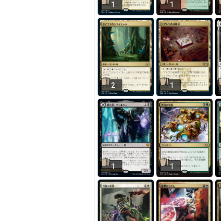
1
1
2
1
1
1