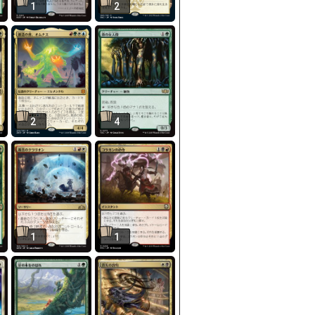
1
2
2
4
1
1