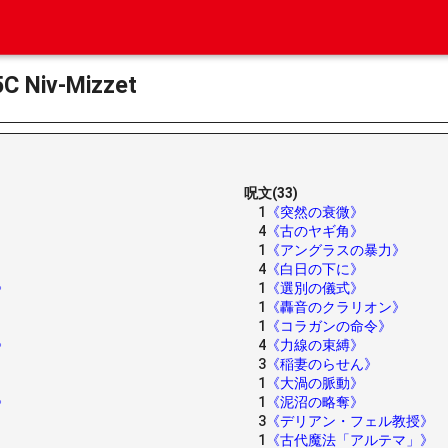
iv-Mizzet
呪文(33)
1
《突然の衰微》
4
《古のヤギ角》
1
《アングラスの暴力》
4
《白日の下に》
》
1
《選別の儀式》
1
《轟音のクラリオン》
1
《コラガンの命令》
》
4
《力線の束縛》
3
《稲妻のらせん》
1
《大渦の脈動》
》
1
《泥沼の略奪》
3
《デリアン・フェル教授》
1
《古代魔法「アルテマ」》