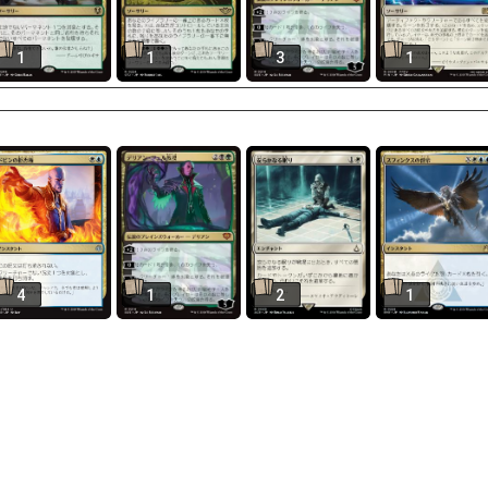
1
1
3
1
4
1
2
1