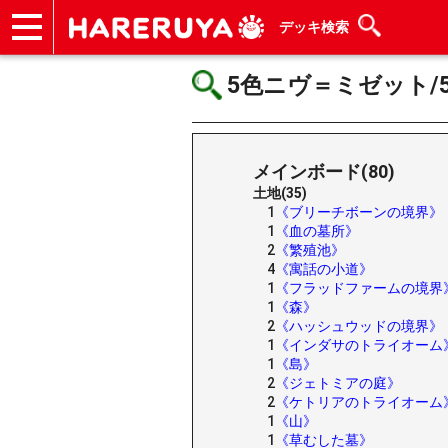
デッキ検索
ショップ
買取
記事
デッキ検索
デッキ構築
選手一覧
店舗一覧
イベント
ヘルプ
お問い合わせ
5色ニヴ＝ミゼット/5C N
メインボード(80)
土地(35)
1
《ブリーチボーンの境界》
1
《血の墓所》
2
《繁殖池》
4
《寓話の小道》
1
《フラッドファームの境界
1
《森》
2
《ハッシュウッドの境界》
1
《インダサのトライオーム
1
《島》
2
《ジェトミアの庭》
2
《ケトリアのトライオーム
1
《山》
1
《草むした墓》