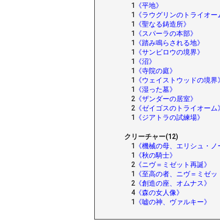
1
《平地》
1
《ラウグリンのトライオー
1
《聖なる鋳造所》
1
《スパーラの本部》
1
《踏み鳴らされる地》
1
《サンビロウの境界》
1
《沼》
1
《寺院の庭》
1
《ウェイストウッドの境界
1
《湿った墓》
2
《ザンダーの居室》
2
《ゼイゴスのトライオーム
1
《ジアトラの試練場》
クリーチャー(12)
1
《機械の母、エリシュ・ノ
1
《秋の騎士》
2
《ニヴ＝ミゼット再誕》
1
《至高の者、ニヴ＝ミゼッ
2
《創造の座、オムナス》
4
《森の女人像》
1
《嘘の神、ヴァルキー》