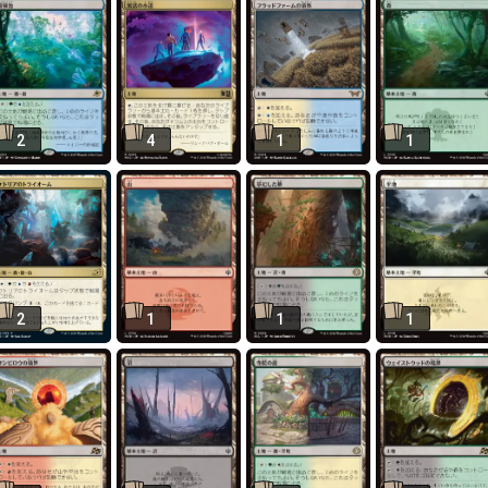
2
4
1
1
2
1
1
1