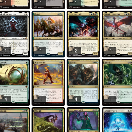
1
1
1
1
1
1
2
1
4
1
4
1