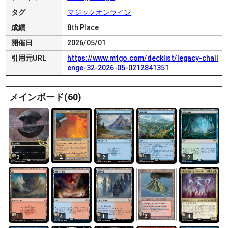
タグ
マジックオンライン
成績
8th Place
開催日
2026/05/01
引用元URL
https://www.mtgo.com/decklist/legacy-chall
enge-32-2026-05-0212841351
メインボード(60)
2
3
2
1
2
3
1
4
1
4