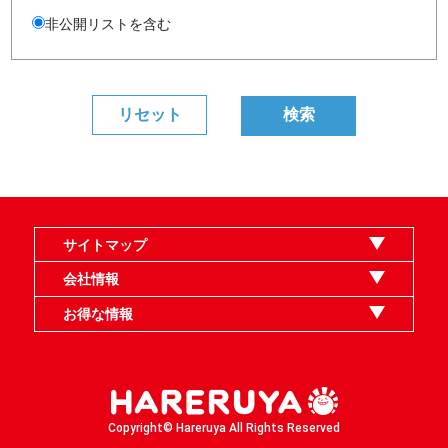
非公開リストを含む
サイトマップ
オンラインショップ
買取
記事
選手一覧
デッキ検索
デッキ構築
イベント・大会
店舗のご案内
お問い合わせ
ヘルプ
FAQ
会社情報
利用規約
スタッフ募集
特定商取引法表示
個人情報保護指針
企業情報
お得な情報
晴れる屋X
晴れる屋チャンネル
MTGプロフィールを作ろう
MTG統率者診断アシスタント
「イベント開催の手引き」請求フォーム
Copyright© Hareruya All Rights Reserved