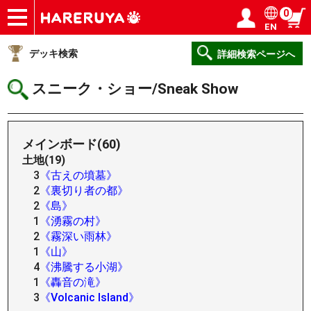
0
EN
ショップ
買取
記事
デッキ検索
デッキ構築
選手一覧
店舗一覧
イベント
ヘルプ
お問い合わせ
ログイン／会員登録
マイページ
デッキ検索
詳細検索ページへ
スニーク・ショー/Sneak Show
メインボード(60)
土地(19)
3
《古えの墳墓》
2
《裏切り者の都》
2
《島》
1
《湧霧の村》
2
《霧深い雨林》
1
《山》
4
《沸騰する小湖》
1
《轟音の滝》
3
《Volcanic Island》