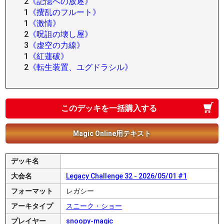
2
《記憶への放逐》
1
《攪乱のフルート》
1
《激情》
2
《呪詛の壊し屋》
3
《虚空の力線》
1
《紅蓮破》
2
《転生装置、ユグドラシル》
このデッキを一括購入する
Magic Online用テキスト
デッキ名
大会名
Legacy Challenge 32 - 2026/05/01 #1
フォーマット
レガシー
アーキタイプ
スニーク・ショー
プレイヤー
snoopy-magic