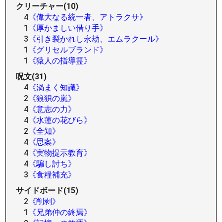
クリーチャー(10)
4
《偉大なる統一者、アトラクサ》
1
《厚かましい借り手》
3
《引き裂かれし永劫、エムラクール》
1
《グリセルブランド》
1
《猿人の指導霊》
呪文(31)
4
《渦まく知識》
2
《狼狽の嵐》
4
《意志の力》
4
《水蓮の花びら》
2
《全知》
4
《思案》
4
《実物提示教育》
4
《騙し討ち》
3
《食糧補充》
サイドボード(15)
2
《削剥》
1
《兄弟仲の終焉》