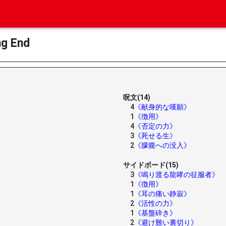
 End
呪文(14)
4
《献身的な嘆願》
1
《徴用》
4
《否定の力》
3
《死せる生》
2
《朦朧への没入》
サイドボード(15)
3
《鳴り渡る龍哮の征服者》
1
《徴用》
1
《耳の痛い静寂》
2
《活性の力》
1
《基盤砕き》
2
《避け難い裏切り》