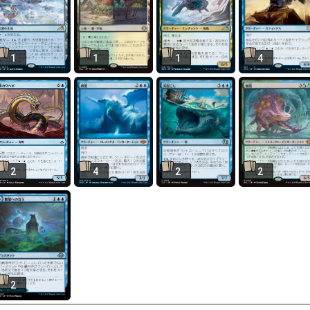
1
1
1
4
2
4
2
2
2