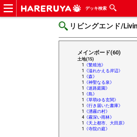
デッキ検索
ショップ
買取
記事
デッキ検索
デッキ構築
選手一覧
店舗一覧
イベント
ヘルプ
お問い合わせ
リビングエンド/Living
メインボード(60)
土地(15)
1
《繁殖池》
1
《溢れかえる岸辺》
1
《森》
1
《神聖なる泉》
1
《迷路庭園》
1
《島》
1
《草萌ゆる玄関》
1
《行き届いた書庫》
1
《湧霧の村》
4
《霧深い雨林》
1
《天上都市、大田原》
1
《寺院の庭》