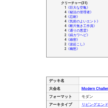
クリーチャー(31)
1
《巨大な空亀》
4
《秘法の管理者》
4
《忍耐》
4
《気前のよいエント》
4
《断片無き工作員》
4
《通りの悪霊》
2
《縞カワヘビ》
4
《緻密》
2
《波起こし》
2
《幽愁》
デッキ名
大会名
Modern Challe
フォーマット
モダン
アーキタイプ
リビングエン