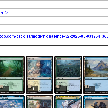
ライン
tgo.com/decklist/modern-challenge-32-2026-05-031284136
1
1
1
1