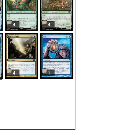
4
4
4
1