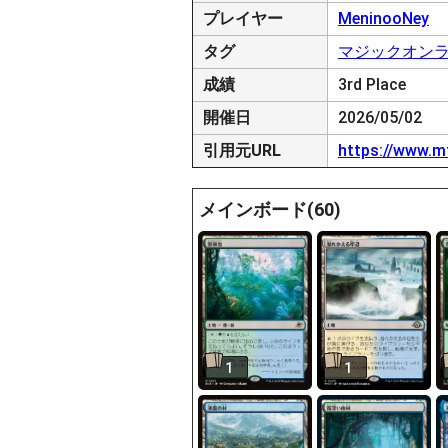
プレイヤー
MeninooNey
タグ
マジックオン
成績
3rd Place
開催日
2026/05/02
引用元URL
https://www.m
メインボード(60)
1
1