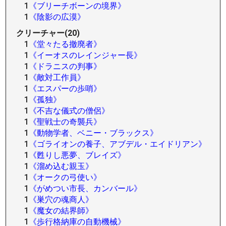
1
《ブリーチボーンの境界》
1
《陰影の広漠》
クリーチャー(20)
1
《堂々たる撤廃者》
1
《イーオスのレインジャー長》
1
《ドラニスの判事》
1
《敵対工作員》
1
《エスパーの歩哨》
1
《孤独》
1
《不吉な儀式の僧侶》
1
《聖戦士の奇襲兵》
1
《動物学者、ベニー・ブラックス》
1
《ゴライオンの養子、アブデル・エイドリアン》
1
《甦りし悪夢、ブレイズ》
1
《溜め込む親玉》
1
《オークの弓使い》
1
《がめつい市長、カンバール》
1
《巣穴の魂商人》
1
《魔女の結界師》
1
《歩行格納庫の自動機械》