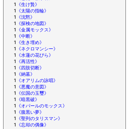
1
《生け贄》
1
《太陽の指輪》
1
《沈黙》
1
《探検の地図》
1
《金属モックス》
1
《中断》
1
《生き埋め》
1
《ネクロマンシー》
1
《水蓮の花びら》
1
《再活性》
1
《四肢切断》
1
《納墓》
1
《オアリムの詠唱》
1
《悪魔の意図》
1
《伝国の玉璽》
1
《暗黒破》
1
《オパールのモックス》
1
《腹黒い夢》
1
《聖列のタリスマン》
1
《忘却の偶像》