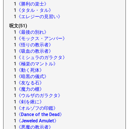
1
《勝利の楽士》
1
《タタル・タル》
1
《エレジーの見習い》
呪文(51)
1
《最後の別れ》
1
《モックス・アンバー》
1
《悟りの教示者》
1
《吸血の教示者》
1
《ミシュラのガラクタ》
1
《極楽のマントル》
1
《動く死体》
1
《暗黒の儀式》
1
《友なる石》
1
《魔力の櫃》
1
《ウルザのガラクタ》
1
《剣を鍬に》
1
《オルゾフの印鑑》
1
《Dance of the Dead》
1
《Jeweled Amulet》
1
《悪魔の教示者》