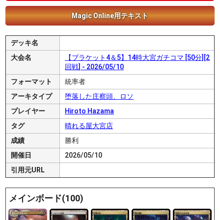
Magic Online用テキスト
デッキ名
大会名
【ブラケット4＆5】14時大宮ガチコマ [50分][2
回戦] - 2026/05/10
フォーマット
統率者
アーキタイプ
堕落した庄察頭、ロソ
プレイヤー
Hiroto Hazama
タグ
晴れる屋大宮店
成績
勝利
開催日
2026/05/10
引用元URL
メインボード(100)