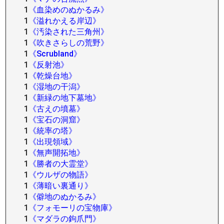
1
《血染めのぬかるみ》
1
《溢れかえる岸辺》
1
《汚染された三角州》
1
《吹きさらしの荒野》
1
《Scrubland》
1
《反射池》
1
《乾燥台地》
1
《湿地の干潟》
1
《新緑の地下墓地》
1
《古えの墳墓》
1
《宝石の洞窟》
1
《統率の塔》
1
《出現領域》
1
《無声開拓地》
1
《勝者の大霊堂》
1
《ウルザの物語》
1
《薄暗い裏通り》
1
《僻地のぬかるみ》
1
《フォモーリの宝物庫》
1
《マダラの鉤爪門》