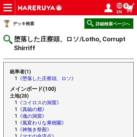
0
EN
ショップ
買取
記事
デッキ検索
デッキ構築
選手一覧
店舗一覧
イベント
ヘルプ
お問い合わせ
ログイン／会員登録
マイページ
デッキ検索
詳細検索ページへ
堕落した庄察頭、ロソ/Lotho, Corrupt
Shirriff
統率者(1)
1
《堕落した庄察頭、ロソ》
メインボード(100)
土地(28)
1
《コイロスの洞窟》
1
《真鍮の都》
1
《魂の洞窟》
1
《風変わりな果樹園》
1
《神無き祭殿》
1
《マナの合流点》