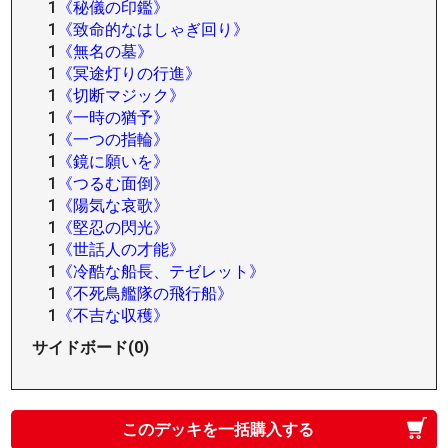
1
《秘儀の印鑑》
1
《致命的なはしゃぎ回り》
1
《無名の墓》
1
《冥途灯りの行進》
1
《切断マジック》
1
《一時の猶予》
1
《一つの指輪》
1
《鏡に願いを》
1
《つるむ面倒》
1
《陽気な哀歌》
1
《堅忍の閃光》
1
《世話人の才能》
1
《冷酷な船長、テゼレット》
1
《不死鳥艦隊の飛行船》
1
《不吉な収穫》
サイドボード(0)
このデッキを一括購入する