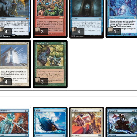
4
3
4
1
4
3