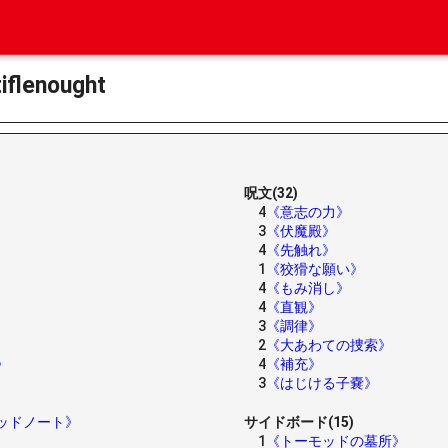
enought
呪文(32)
4
《意志の力》
3
《伏魔殿》
4
《先触れ》
1
《狡猾な願い》
4
《もみ消し》
4
《直観》
3
《調律》
2
《大あわての捜索》
》
4
《補充》
3
《はじける子嚢》
ッドノート》
サイドボード(15)
1
《トーモッドの墓所》