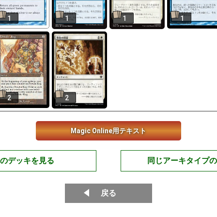
1
1
1
1
2
2
Magic Online用テキスト
のデッキを見る
同じアーキタイプの
戻る