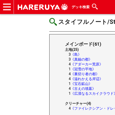
デッキ検索
ショップ
買取
記事
デッキ検索
デッキ構築
選手一覧
店舗一覧
イベント
ヘルプ
お問い合わせ
スタイフルノート/Stifl
メインボード(61)
土地(25)
3
《島》
3
《真鍮の都》
4
《アダーカー荒原》
1
《冠雪の平地》
4
《裏切り者の都》
4
《溢れかえる岸辺》
1
《宝石鉱山》
4
《古えの墳墓》
1
《広漠なるスカイクラウド
クリーチャー(4)
4
《ファイレクシアン・ドレ