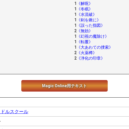
1
《解呪》
1
《冬眠》
1
《水流破》
1
《剣を鍬に》
1
《誤った指図》
2
《無効》
1
《幻視の魔除け》
1
《転覆》
1
《大あわての捜索》
2
《火薬樽》
2
《浄化の印章》
Magic Online用テキスト
ミドルスクール
ル