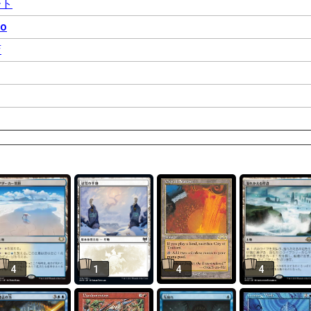
ート
to
店
4
1
4
4