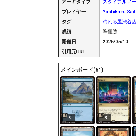
アーキタイプ
スタイフルノ
プレイヤー
Yoshikazu Sai
タグ
晴れる屋渋谷
成績
準優勝
開催日
2026/05/10
引用元URL
メインボード(61)
3
3