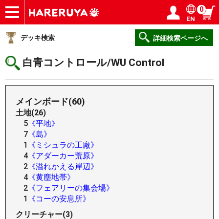
0
EN
ショップ
買取
記事
デッキ検索
デッキ構築
選手一覧
店舗一覧
イベント
ヘルプ
お問い合わせ
ログイン／会員登録
マイページ
デッキ検索
詳細検索ページへ
白青コントロール/WU Control
メインボード(60)
土地(26)
5
《平地》
7
《島》
1
《ミシュラの工廠》
4
《アダーカー荒原》
2
《溢れかえる岸辺》
4
《黄塵地帯》
2
《フェアリーの集会場》
1
《コーの安息所》
クリーチャー(3)