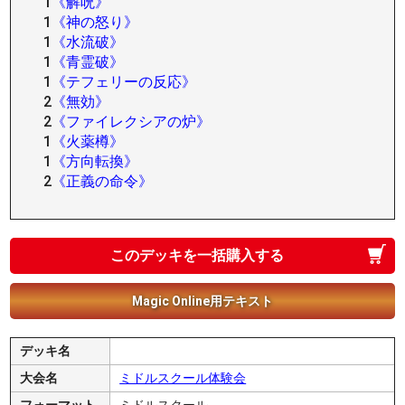
1
《解呪》
1
《神の怒り》
1
《水流破》
1
《青霊破》
1
《テフェリーの反応》
2
《無効》
2
《ファイレクシアの炉》
1
《火薬樽》
1
《方向転換》
2
《正義の命令》
このデッキを一括購入する
Magic Online用テキスト
デッキ名
大会名
ミドルスクール体験会