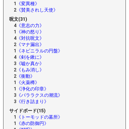
1
《変異種》
2
《賛美されし天使》
呪文(31)
4
《意志の力》
1
《神の怒り》
4
《対抗呪文》
2
《マナ漏出》
1
《ネビニラルの円盤》
4
《剣を鍬に》
3
《嘘か真か》
2
《もみ消し》
2
《衝動》
1
《火薬樽》
1
《浄化の印章》
3
《パララクスの潮流》
3
《行き詰まり》
サイドボード(15)
1
《トーモッドの墓所》
1
《赤の防御円》