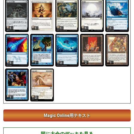
1
1
1
1
1
1
2
1
1
2
1
2
Magic Online用テキスト
同じ大会のデッキを見る