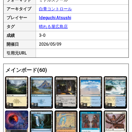
フォーマット
ミドルスクール
アーキタイプ
白青コントロール
プレイヤー
Ideguchi Atsushi
タグ
晴れる屋広島店
成績
3-0
開催日
2026/05/09
引用元URL
メインボード(60)
5
7
1
4
2