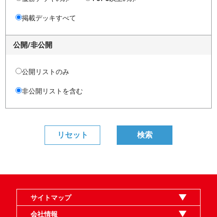
掲載デッキすべて
公開/非公開
公開リストのみ
非公開リストを含む
サイトマップ
オンラインショップ
買取
記事
選手一覧
デッキ検索
デッキ構築
イベント・大会
店舗のご案内
お問い合わせ
ヘルプ
FAQ
会社情報