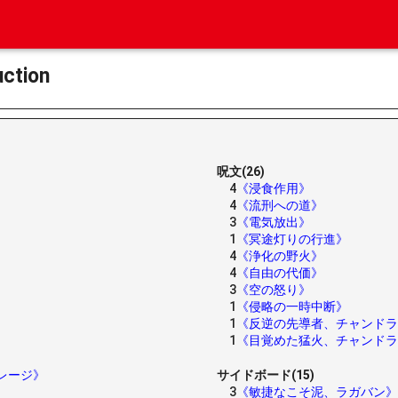
ction
呪文(26)
4
《浸食作用》
4
《流刑への道》
3
《電気放出》
1
《冥途灯りの行進》
4
《浄化の野火》
4
《自由の代価》
3
《空の怒り》
1
《侵略の一時中断》
1
《反逆の先導者、チャンドラ
1
《目覚めた猛火、チャンドラ
レージ》
サイドボード(15)
3
《敏捷なこそ泥、ラガバン》