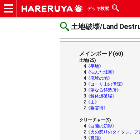
デッキ検索
ショップ
買取
記事
デッキ検索
デッキ構築
選手一覧
店舗一覧
イベント
ヘルプ
お問い合わせ
土地破壊/Land Destru
メインボード(60)
土地(25)
4
《平地》
4
《沈んだ城塞》
4
《廃墟の地》
3
《コーリ山の僧院》
3
《聖なる鋳造所》
3
《解体爆破場》
2
《山》
2
《幽霊街》
クリーチャー(9)
4
《白蘭の幻影》
2
《火の怒りのタイタン、フ
3
《孤独》