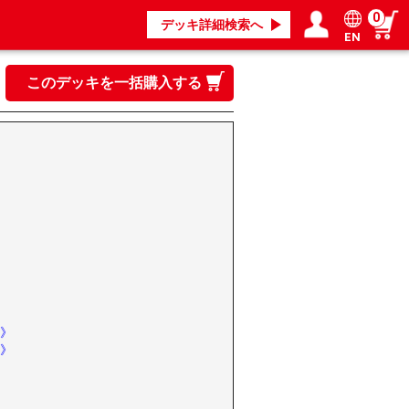
0
デッキ詳細検索へ
EN
ログイン／会員登録
マイページ
このデッキを一括購入する
》
》