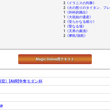
2
《ドラニスの判事》
2
《火の怒りのタイタン、フレ
1
《外科的摘出》
1
《大祖始の遺産》
2
《安らかなる眠り》
1
《聖なる場》
1
《天界の粛清》
2
《摩耗/損耗》
Magic Online用テキスト
窟》[AVR]争奪モダン杯
ke