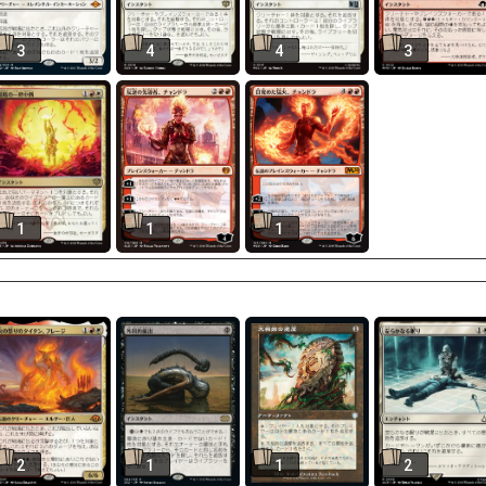
3
4
4
3
1
1
1
2
1
1
2