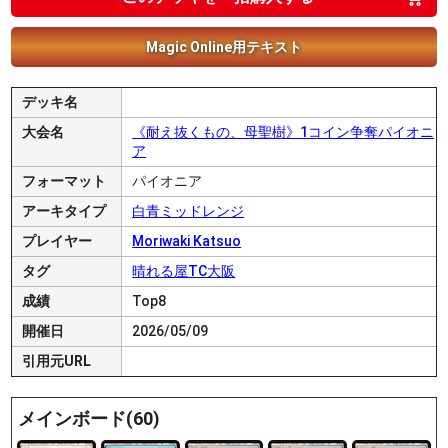
Magic Online用テキスト
デッキ名
大会名
《耐え抜くもの、母聖樹》1コイン争奪パイオニ
ア
フォーマット
パイオニア
アーキタイプ
白青ミッドレンジ
プレイヤー
Moriwaki Katsuo
タグ
晴れる屋TC大阪
成績
Top8
開催日
2026/05/09
引用元URL
メインボード(60)