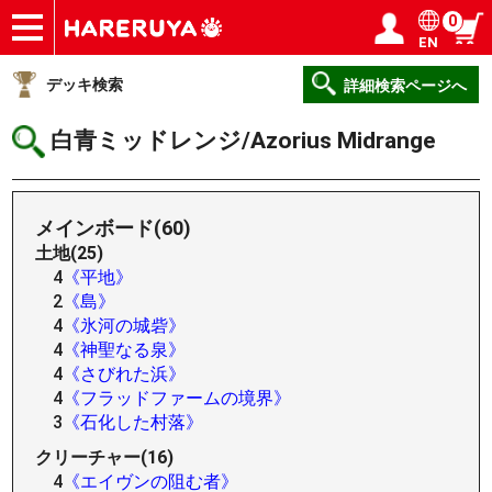
0
EN
ショップ
買取
記事
デッキ検索
デッキ構築
選手一覧
店舗一覧
イベント
ヘルプ
お問い合わせ
ログイン／会員登録
マイページ
デッキ検索
詳細検索ページへ
白青ミッドレンジ/Azorius Midrange
メインボード(60)
土地(25)
4
《平地》
2
《島》
4
《氷河の城砦》
4
《神聖なる泉》
4
《さびれた浜》
4
《フラッドファームの境界》
3
《石化した村落》
クリーチャー(16)
4
《エイヴンの阻む者》