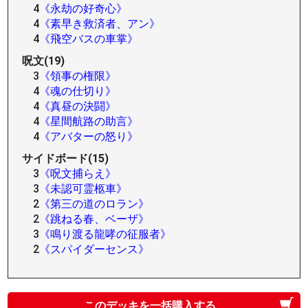
4
《永劫の好奇心》
4
《素早き救済者、アン》
4
《飛空バスの車掌》
呪文(19)
3
《領事の権限》
4
《魂の仕切り》
4
《真昼の決闘》
4
《星間航路の助言》
4
《アバターの怒り》
サイドボード(15)
3
《呪文捕らえ》
3
《未認可霊柩車》
2
《第三の道のロラン》
2
《跳ねる春、ベーザ》
3
《鳴り渡る龍哮の征服者》
2
《スパイダーセンス》
このデッキを一括購入する