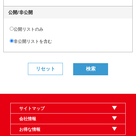
公開/非公開
公開リストのみ
非公開リストを含む
サイトマップ
オンラインショップ
買取
記事
選手一覧
デッキ検索
デッキ構築
イベント・大会
店舗のご案内
お問い合わせ
ヘルプ
FAQ
会社情報
利用規約
スタッフ募集
特定商取引法表示
個人情報保護指針
企業情報
お得な情報