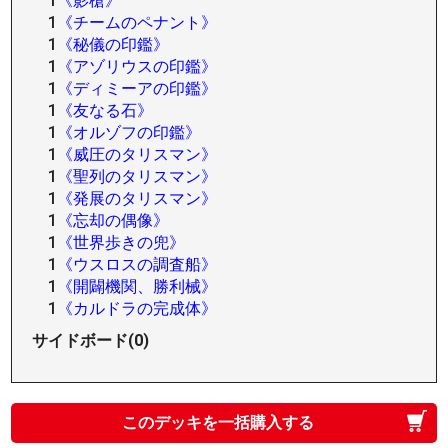
1
《影槍》
1
《チームのペナント》
1
《秘儀の印鑑》
1
《アゾリウスの印鑑》
1
《ディミーアの印鑑》
1
《友なる石》
1
《オルゾフの印鑑》
1
《威圧のタリスマン》
1
《聖列のタリスマン》
1
《発展のタリスマン》
1
《忘却の偶像》
1
《世界歩きの兜》
1
《ウスロスの調査船》
1
《開闢機関、勝利械》
1
《カルドラの完成体》
サイドボード(0)
このデッキを一括購入する