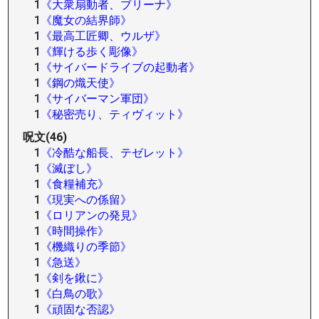
1
《大衆扇動者、ブリーナ》
1
《魔女の結界師》
1
《最高工匠卿、ウルザ》
1
《輝ける歩く彫像》
1
《サイバードライブの起動者》
1
《鋼の熾天使》
1
《サイバーマン軍団》
1
《秘密売り、ティヴィット》
呪文(46)
1
《冷酷な船長、テゼレット》
1
《滅ぼし》
1
《食糧補充》
1
《現実への係留》
1
《ロリアンの発見》
1
《時間操作》
1
《機織りの季節》
1
《急送》
1
《剣を鍬に》
1
《白鳥の歌》
1
《頑固な否認》