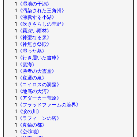
1
《湿地の干潟》
1
《汚染された三角州》
1
《沸騰する小湖》
1
《吹きさらしの荒野》
1
《霧深い雨林》
1
《神聖なる泉》
1
《神無き祭殿》
1
《湿った墓》
1
《行き届いた書庫》
1
《雲海》
1
《勝者の大霊堂》
1
《変遷の泉》
1
《コイロスの洞窟》
1
《地底の大河》
1
《アダーカー荒原》
1
《フラッドファームの境界》
1
《涙の川》
1
《ラフィーンの塔》
1
《真鍮の都》
1
《空僻地》