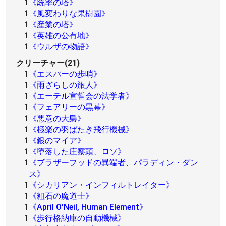
1
《統率の塔》
1
《風変わりな果樹園》
1
《産業の塔》
1
《英雄の公有地》
1
《ウルザの物語》
クリーチャー(21)
1
《エスパーの歩哨》
1
《雨ざらしの旅人》
1
《エーテル宣誓会の法学者》
1
《フェアリーの黒幕》
1
《悪意の大梟》
1
《極楽の羽ばたき飛行機械》
1
《銀のマイア》
1
《堕落した庄察頭、ロソ》
1
《ブラザーフッドの異端者、パラディン・ダン
ス》
1
《シカリアン・インフィルトレイター》
1
《粗石の魔道士》
1
《April O'Neil, Human Element》
1
《歩行格納庫の自動機械》