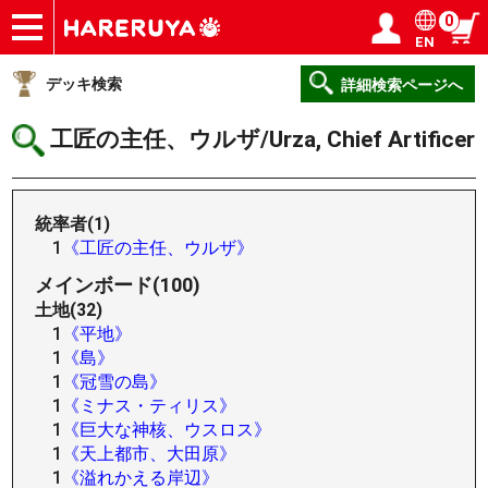
0
EN
ショップ
買取
記事
デッキ検索
デッキ構築
選手一覧
店舗一覧
イベント
ヘルプ
お問い合わせ
ログイン／会員登録
マイページ
デッキ検索
詳細検索ページへ
工匠の主任、ウルザ/Urza, Chief Artificer
統率者(1)
1
《工匠の主任、ウルザ》
メインボード(100)
土地(32)
1
《平地》
1
《島》
1
《冠雪の島》
1
《ミナス・ティリス》
1
《巨大な神核、ウスロス》
1
《天上都市、大田原》
1
《溢れかえる岸辺》