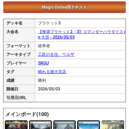
Magic Online用テキスト
デッキ名
ブラケット3
大会名
【推奨ブラケット2・3】コマンダーパラダイス i
n 大宮 - 2026/05/03
フォーマット
統率者
アーキタイプ
工匠の主任、ウルザ
プレイヤー
SRGU
タグ
晴れる屋大宮店
成績
勝利
開催日
2026/05/03
引用元URL
メインボード(100)