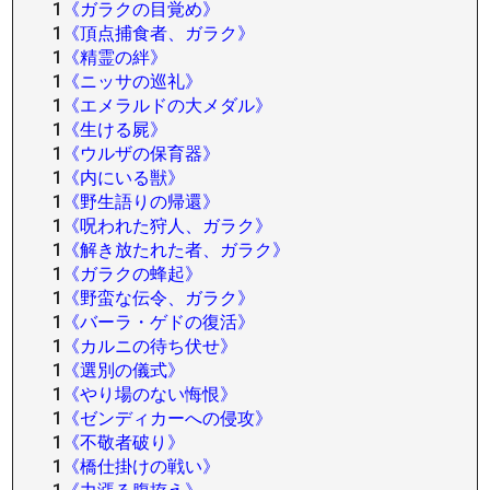
1
《ガラクの目覚め》
1
《頂点捕食者、ガラク》
1
《精霊の絆》
1
《ニッサの巡礼》
1
《エメラルドの大メダル》
1
《生ける屍》
1
《ウルザの保育器》
1
《内にいる獣》
1
《野生語りの帰還》
1
《呪われた狩人、ガラク》
1
《解き放たれた者、ガラク》
1
《ガラクの蜂起》
1
《野蛮な伝令、ガラク》
1
《バーラ・ゲドの復活》
1
《カルニの待ち伏せ》
1
《選別の儀式》
1
《やり場のない悔恨》
1
《ゼンディカーへの侵攻》
1
《不敬者破り》
1
《橋仕掛けの戦い》