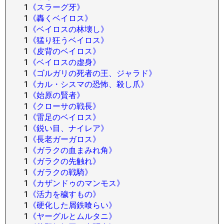
1
《スラーグ牙》
1
《轟くベイロス》
1
《ベイロスの林壊し》
1
《猛り狂うベイロス》
1
《皮背のベイロス》
1
《ベイロスの虚身》
1
《ゴルガリの死者の王、ジャラド》
1
《カル・シスマの恐怖、殺し爪》
1
《始原の賢者》
1
《クローサの戦長》
1
《雷足のベイロス》
1
《鋭い目、ナイレア》
1
《長老ガーガロス》
1
《ガラクの血まみれ角》
1
《ガラクの先触れ》
1
《ガラクの戦騎》
1
《カザンドゥのマンモス》
1
《活力を穢すもの》
1
《硬化した屑鉄喰らい》
1
《ヤーグルとムルタニ》