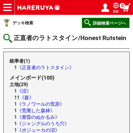
0
EN
ショップ
買取
記事
デッキ検索
デッキ構築
選手一覧
店舗一覧
イベント
ヘルプ
お問い合わせ
ログイン／会員登録
マイページ
デッキ検索
詳細検索ページへ
正直者のラトスタイン/Honest Rutstein
統率者(1)
1
《正直者のラトスタイン》
メインボード(100)
土地(29)
1
《沼》
11
《森》
1
《ラノワールの荒原》
1
《荒廃した森林》
1
《黄昏のぬかるみ》
1
《ジャングルのうろ穴》
1
《ボジューカの沼》