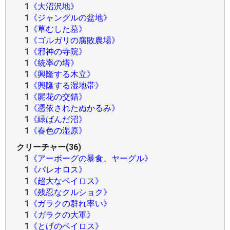
1
《大沼沢地》
1
《ジャングルの盆地》
1
《草むした墓》
1
《ゴルガリの腐敗農場》
1
《邪神の寺院》
1
《統率の塔》
1
《興隆する木立》
1
《興隆する湿地帯》
1
《屍花の交錯》
1
《憑依されたぬかるみ》
1
《緑ばんだ沼》
1
《春色の湿原》
クリーチャー(36)
1
《アーボーグの暴食、ヤーグル》
1
《パレオロス》
1
《超大なベイロス》
1
《残忍なクルショク》
1
《ガラクの群れ率い》
1
《ガラクの大軍》
1
《とげのベイロス》