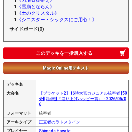
1
《力漲る腹拵え》
1
《雪崩とならん》
1
《土のクリスタル》
1
《シニスター・シックスにご用心！》
サイドボード(0)
このデッキを一括購入する
Magic Online用テキスト
デッキ名
大会名
【ブラケット2】16時大宮カジュアル統率者 [50
分][2回戦]『盛り上げハッピー賞』 - 2026/05/0
6
フォーマット
統率者
アーキタイプ
正直者のラトスタイン
プレイヤー
Shimada Hayate