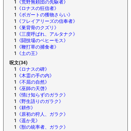
1
《荒野無頼団の先駆者》
1
《ロナスの狂信者》
1
《ボガートの獲物さらい》
1
《フレイアリーズの信奉者》
1
《巣背骨のクズリ》
1
《三度呼ばれ、アルタナク》
1
《闘技場のベヒーモス》
1
《鞭打草の捕食者》
1
《土の王》
呪文(34)
1
《ロナスの碑》
1
《木霊の手の内》
1
《不屈の自然》
1
《巫師の天啓》
1
《情け知らずのガラク》
1
《野生語りのガラク》
1
《耕作》
1
《原初の狩人、ガラク》
1
《遥か見》
1
《獣の統率者、ガラク》