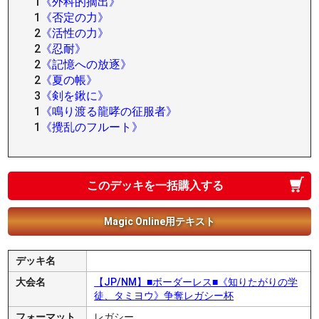
1
《外科的摘出》
1
《否定の力》
2
《活性の力》
2
《忍耐》
2
《記憶への放逐》
2
《夏の帳》
3
《剣を鍬に》
1
《鳴り渡る龍哮の征服者》
1
《攪乱のフルート》
このデッキを一括購入する
Magic Online用テキスト
デッキ名
大会名
【JP/NM】■ボーダーレス■《知りたがりの学
徒、タミヨウ》争奪レガシー杯
フォーマット
レガシー