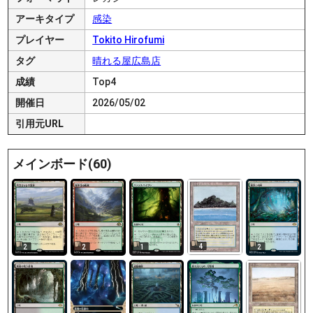
アーキタイプ
感染
プレイヤー
Tokito Hirofumi
タグ
晴れる屋広島店
成績
Top4
開催日
2026/05/02
引用元URL
メインボード(60)
4
2
2
1
2