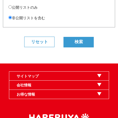
公開リストのみ
非公開リストを含む
サイトマップ
オンラインショップ
買取
記事
選手一覧
デッキ検索
デッキ構築
イベント・大会
店舗のご案内
お問い合わせ
ヘルプ
FAQ
会社情報
利用規約
スタッフ募集
特定商取引法表示
個人情報保護指針
企業情報
お得な情報
晴れる屋X
晴れる屋チャンネル
MTGプロフィールを作ろう
MTG統率者診断アシスタント
「イベント開催の手引き」請求フォーム