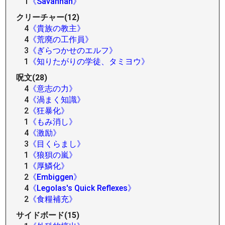
1
《Savannah》
クリーチャー(12)
4
《貴族の教主》
4
《荒廃の工作員》
3
《ぎらつかせのエルフ》
1
《知りたがりの学徒、タミヨウ》
呪文(28)
4
《意志の力》
4
《渦まく知識》
2
《狂暴化》
1
《もみ消し》
4
《激励》
3
《目くらまし》
1
《狼狽の嵐》
1
《厚鱗化》
2
《Embiggen》
4
《Legolas's Quick Reflexes》
2
《食糧補充》
サイドボード(15)