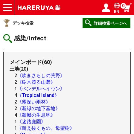
0
EN
ショップ
買取
記事
デッキ検索
デッキ構築
選手一覧
店舗一覧
イベント
ヘルプ
お問い合わせ
ログイン／会員登録
マイページ
デッキ検索
詳細検索ページへ
感染/Infect
メインボード(60)
土地(20)
2
《吹きさらしの荒野》
2
《樹木茂る山麓》
1
《ペンデルヘイヴン》
4
《Tropical Island》
2
《霧深い雨林》
2
《新緑の地下墓地》
4
《墨蛾の生息地》
1
《迷路庭園》
1
《耐え抜くもの、母聖樹》