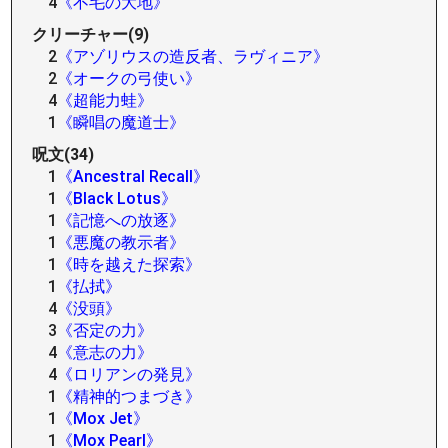
4
《不毛の大地》
クリーチャー(9)
2
《アゾリウスの造反者、ラヴィニア》
2
《オークの弓使い》
4
《超能力蛙》
1
《瞬唱の魔道士》
呪文(34)
1
《Ancestral Recall》
1
《Black Lotus》
1
《記憶への放逐》
1
《悪魔の教示者》
1
《時を越えた探索》
1
《払拭》
4
《没頭》
3
《否定の力》
4
《意志の力》
4
《ロリアンの発見》
1
《精神的つまづき》
1
《Mox Jet》
1
《Mox Pearl》