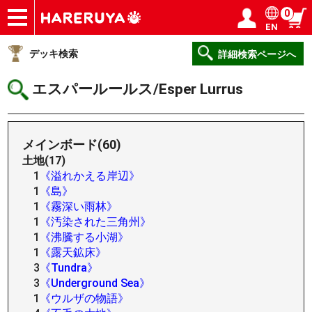
0
EN
ショップ
買取
記事
デッキ検索
デッキ構築
選手一覧
店舗一覧
イベント
ヘルプ
お問い合わせ
ログイン／会員登録
マイページ
デッキ検索
詳細検索ページへ
エスパールールス/Esper Lurrus
メインボード(60)
土地(17)
1
《溢れかえる岸辺》
1
《島》
1
《霧深い雨林》
1
《汚染された三角州》
1
《沸騰する小湖》
1
《露天鉱床》
3
《Tundra》
3
《Underground Sea》
1
《ウルザの物語》