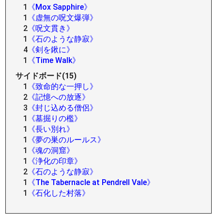
1
《Mox Sapphire》
1
《虚無の呪文爆弾》
2
《呪文貫き》
1
《石のような静寂》
4
《剣を鍬に》
1
《Time Walk》
サイドボード(15)
1
《致命的な一押し》
2
《記憶への放逐》
3
《封じ込める僧侶》
1
《墓掘りの檻》
1
《長い別れ》
1
《夢の巣のルールス》
1
《魂の洞窟》
1
《浄化の印章》
2
《石のような静寂》
1
《The Tabernacle at Pendrell Vale》
1
《石化した村落》