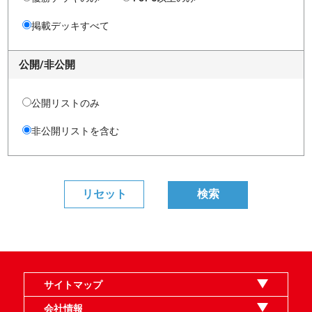
掲載デッキすべて
公開/非公開
公開リストのみ
非公開リストを含む
サイトマップ
オンラインショップ
買取
記事
選手一覧
デッキ検索
デッキ構築
イベント・大会
店舗のご案内
お問い合わせ
ヘルプ
FAQ
会社情報