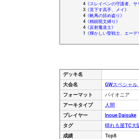
4
《スレイベンの守護者、サ
3
《見下す高手、メイ》
4
《帆凧の掠め盗り》
4
《精鋭呪文縛り》
4
《反射魔道士》
1
《輝かしい聖戦士、エーデ
デッキ名
大会名
GWスペシャ
フォーマット
パイオニア
アーキタイプ
人間
プレイヤー
Inoue Daisuke
タグ
晴れる屋TC大
成績
Top8