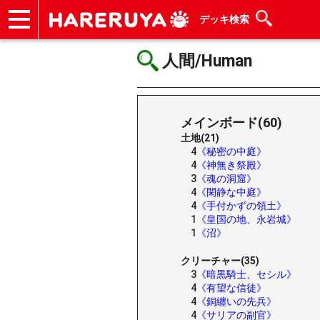
デッキ検索
ショップ
買取
記事
デッキ検索
デッキ構築
選手一覧
店舗一覧
イベント
ヘルプ
お問い合わせ
人間/Human
メインボード(60)
土地(21)
4
《秘密の中庭》
4
《神無き祭殿》
3
《魂の洞窟》
4
《閑静な中庭》
4
《手付かずの領土》
1
《皇国の地、永岩城》
1
《沼》
クリーチャー(35)
3
《暗黒騎士、セシル》
4
《有望な信徒》
4
《銅纏いの先兵》
4
《サリアの副官》