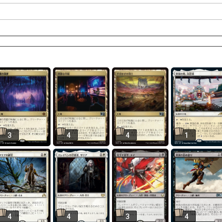
3
4
4
1
4
4
3
4