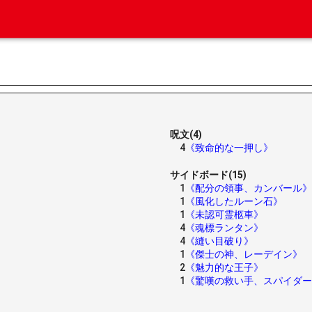
呪文(4)
4
《致命的な一押し》
サイドボード(15)
1
《配分の領事、カンバール》
1
《風化したルーン石》
1
《未認可霊柩車》
4
《魂標ランタン》
4
《縫い目破り》
1
《傑士の神、レーデイン》
2
《魅力的な王子》
1
《驚嘆の救い手、スパイダー