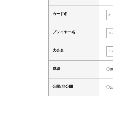
カード名
プレイヤー名
大会名
成績
公開/非公開