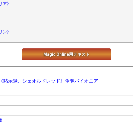
リア》
リン》
Magic Online用テキスト
ル《黙示録、シェオルドレッド》争奪パイオニア
阪