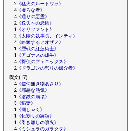
2
《猛火のルートワラ》
4
《虚ろな者》
4
《通りの悪霊》
2
《逸失への恐怖》
1
《オリファント》
2
《太陽の執事長、インティ》
4
《略奪するアオザメ》
1
《歴戦の紅蓮術士》
1
《アゴナスの雄牛》
4
《探偵のフェニックス》
2
《ドラゴンの怒りの媒介者》
呪文(17)
4
《信仰無き物あさり》
2
《邪悪な熱気》
1
《溶鉄の崩壊》
3
《稲妻》
1
《癇しゃく》
1
《鏡割りの寓話》
1
《引き離しの噴火》
4
《ミシュラのガラクタ》