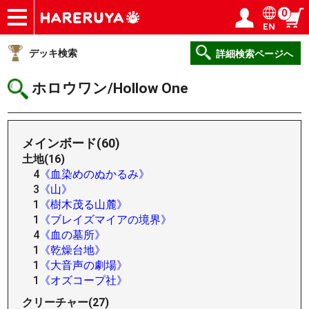
0
EN
ショップ
買取
記事
デッキ検索
デッキ構築
選手一覧
店舗一覧
イベント
ヘルプ
お問い合わせ
ログイン／会員登録
マイページ
デッキ検索
詳細検索ページへ
ホロウワン/Hollow One
メインボード(60)
土地(16)
4
《血染めのぬかるみ》
3
《山》
1
《樹木茂る山麓》
1
《ブレイズマイアの境界》
4
《血の墓所》
1
《乾燥台地》
1
《大音声の劇場》
1
《オズコープ社》
クリーチャー(27)