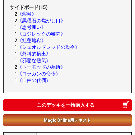
サイドボード(15)
2
《溶融》
2
《黒曜石の焦がし口》
1
《思考囲い》
1
《コジレックの審問》
2
《紅蓮地獄》
1
《シェオルドレッドの勅令》
1
《外科的摘出》
1
《邪悪な熱気》
2
《トーモッドの墓所》
1
《コラガンの命令》
1
《自由の代価》
このデッキを一括購入する
Magic Online用テキスト