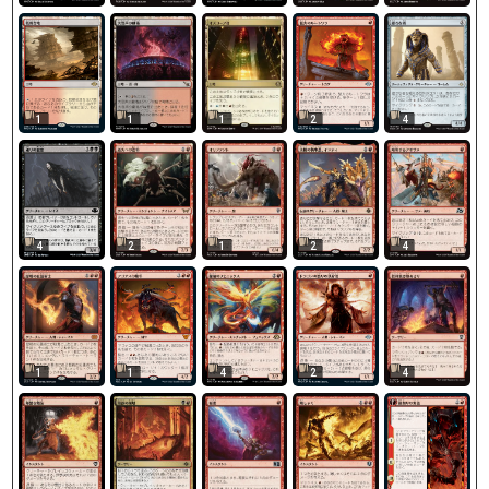
4
1
1
1
2
4
2
1
2
4
1
1
4
2
4