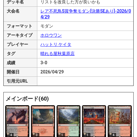
デッキ名
リストを改良した方が良いかも
大会名
レア不死鳥S賞争奪モダン[決勝SEあり]-2026/0
4/29
フォーマット
モダン
アーキタイプ
ホロウワン
プレイヤー
ハットリ ケイタ
タグ
晴れる屋秋葉原店
成績
3-0
開催日
2026/04/29
引用元URL
メインボード(60)
4
3
1
1
4